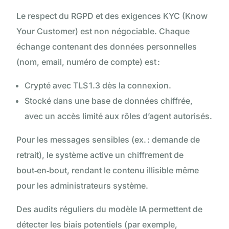
Le respect du RGPD et des exigences KYC (Know
Your Customer) est non négociable. Chaque
échange contenant des données personnelles
(nom, email, numéro de compte) est :
Crypté avec TLS 1.3 dès la connexion.
Stocké dans une base de données chiffrée,
avec un accès limité aux rôles d’agent autorisés.
Pour les messages sensibles (ex. : demande de
retrait), le système active un chiffrement de
bout‑en‑bout, rendant le contenu illisible même
pour les administrateurs système.
Des audits réguliers du modèle IA permettent de
détecter les biais potentiels (par exemple,