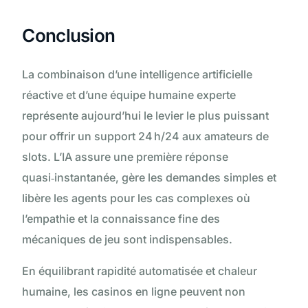
Conclusion
La combinaison d’une intelligence artificielle
réactive et d’une équipe humaine experte
représente aujourd’hui le levier le plus puissant
pour offrir un support 24 h/24 aux amateurs de
slots. L’IA assure une première réponse
quasi‑instantanée, gère les demandes simples et
libère les agents pour les cas complexes où
l’empathie et la connaissance fine des
mécaniques de jeu sont indispensables.
En équilibrant rapidité automatisée et chaleur
humaine, les casinos en ligne peuvent non