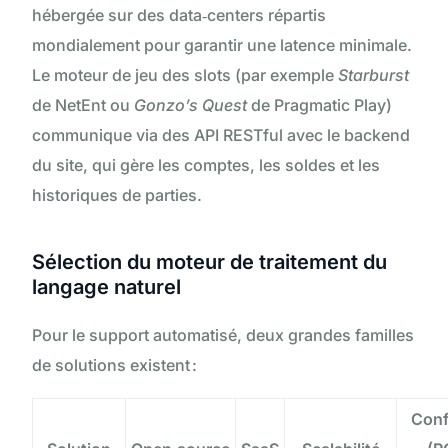
hébergée sur des data‑centers répartis
mondialement pour garantir une latence minimale.
Le moteur de jeu des slots (par exemple
Starburst
de NetEnt ou
Gonzo’s Quest
de Pragmatic Play)
communique via des API RESTful avec le backend
du site, qui gère les comptes, les soldes et les
historiques de parties.
Sélection du moteur de traitement du
langage naturel
Pour le support automatisé, deux grandes familles
de solutions existent :
Conf