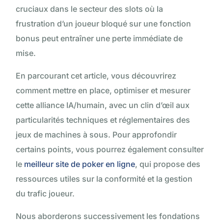
cruciaux dans le secteur des slots où la
frustration d’un joueur bloqué sur une fonction
bonus peut entraîner une perte immédiate de
mise.
En parcourant cet article, vous découvrirez
comment mettre en place, optimiser et mesurer
cette alliance IA/humain, avec un clin d’œil aux
particularités techniques et réglementaires des
jeux de machines à sous. Pour approfondir
certains points, vous pourrez également consulter
le
meilleur site de poker en ligne
, qui propose des
ressources utiles sur la conformité et la gestion
du trafic joueur.
Nous aborderons successivement les fondations