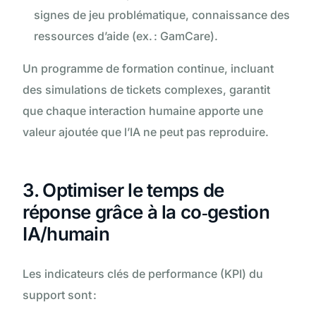
signes de jeu problématique, connaissance des
ressources d’aide (ex. : GamCare).
Un programme de formation continue, incluant
des simulations de tickets complexes, garantit
que chaque interaction humaine apporte une
valeur ajoutée que l’IA ne peut pas reproduire.
3. Optimiser le temps de
réponse grâce à la co‑gestion
IA/humain
Les indicateurs clés de performance (KPI) du
support sont :