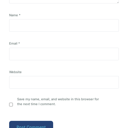
Name
*
Email
*
Website
Save my name, email, and website in this browser for
the next time I comment.