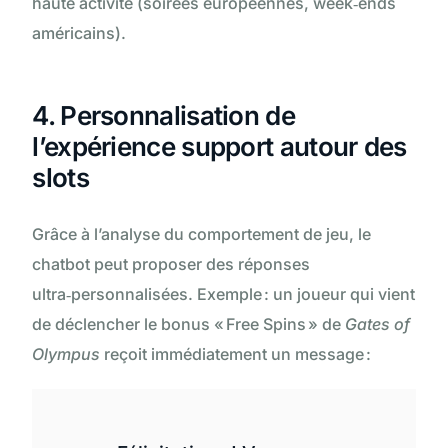
haute activité (soirées européennes, week‑ends
américains).
4. Personnalisation de
l’expérience support autour des
slots
Grâce à l’analyse du comportement de jeu, le
chatbot peut proposer des réponses
ultra‑personnalisées. Exemple : un joueur qui vient
de déclencher le bonus « Free Spins » de
Gates of
Olympus
reçoit immédiatement un message :