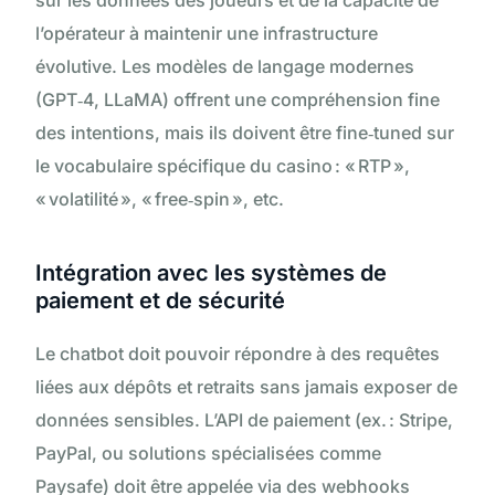
sur les données des joueurs et de la capacité de
l’opérateur à maintenir une infrastructure
évolutive. Les modèles de langage modernes
(GPT‑4, LLaMA) offrent une compréhension fine
des intentions, mais ils doivent être fine‑tuned sur
le vocabulaire spécifique du casino : « RTP »,
« volatilité », « free‑spin », etc.
Intégration avec les systèmes de
paiement et de sécurité
Le chatbot doit pouvoir répondre à des requêtes
liées aux dépôts et retraits sans jamais exposer de
données sensibles. L’API de paiement (ex. : Stripe,
PayPal, ou solutions spécialisées comme
Paysafe) doit être appelée via des webhooks