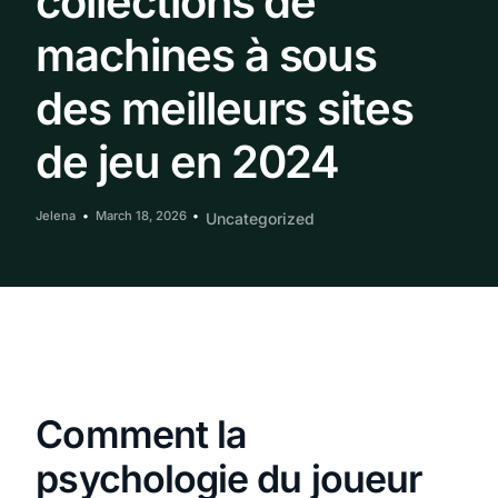
collections de
machines à sous
des meilleurs sites
de jeu en 2024
Jelena
March 18, 2026
Uncategorized
Comment la
psychologie du joueur