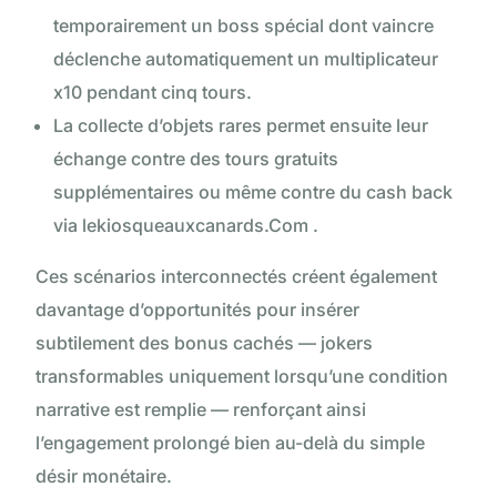
temporairement un boss spécial dont vaincre
déclenche automatiquement un multiplicateur
x10 pendant cinq tours.
La collecte d’objets rares permet ensuite leur
échange contre des tours gratuits
supplémentaires ou même contre du cash back
via lekiosqueauxcanards.Com .
Ces scénarios interconnectés créent également
davantage d’opportunités pour insérer
subtilement des bonus cachés — jokers
transformables uniquement lorsqu’une condition
narrative est remplie — renforçant ainsi
l’engagement prolongé bien au-delà du simple
désir monétaire.