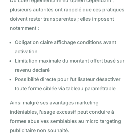
Du côté réglementaire européen cependant ,
plusieurs autorités ont rappelé que ces pratiques
doivent rester transparentes ; elles imposent
notamment :
Obligation claire affichage conditions avant
activation
Limitation maximale du montant offert basé sur
revenu déclaré
Possibilité directe pour l’utilisateur désactiver
toute forme ciblée via tableau paramétrable
Ainsi malgré ses avantages marketing
indéniables,l’usage excessif peut conduire à
formes abusives semblables au micro‑targeting
publicitaire non souhaité.