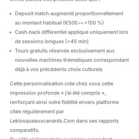
Deposit match augmenté proportionnellement
au montant habituel (€500 ↦ +150 %)
Cash‑back différentiel appliqué uniquement lors
de sessions longues (>45 min)
Tours gratuits réservés exclusivement aux
nouvelles machines thématiques correspondant
déjà à vos précédents choix culturels
Cette personnalisation crée chez vous cette
impression profonde « j’ai été compris »,
renforçant ainsi votre fidélité envers platforme
citée régulièrement par
Lekiosqueauxcanards.Com dans ses rapports
comparatifs.