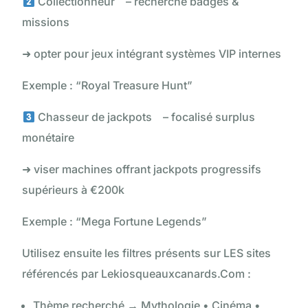
Collectionneur – recherche badges &
missions
➜ opter pour jeux intégrant systèmes VIP internes
Exemple : “Royal Treasure Hunt”
Chasseur de jackpots – focalisé surplus
monétaire
➜ viser machines offrant jackpots progressifs
supérieurs à €200k
Exemple : “Mega Fortune Legends”
Utilisez ensuite les filtres présents sur LES sites
référencés par Lekiosqueauxcanards.Com :
Thème recherché → Mythologie • Cinéma •