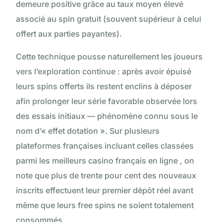
demeure positive grâce au taux moyen élevé
associé au spin gratuit (souvent supérieur à celui
offert aux parties payantes).
Cette technique pousse naturellement les joueurs
vers l’exploration continue : après avoir épuisé
leurs spins offerts ils restent enclins à déposer
afin prolonger leur série favorable observée lors
des essais initiaux — phénomène connu sous le
nom d’« effet dotation ». Sur plusieurs
plateformes françaises incluant celles classées
parmi les meilleurs casino français en ligne , on
note que plus de trente pour cent des nouveaux
inscrits effectuent leur premier dépôt réel avant
même que leurs free spins ne soient totalement
consommés.​