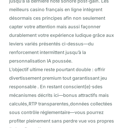
jusqu’à la dernière note sonore post-gain​. Les
meilleurs casino français en ligne intègrent
désormais ces principes afin non seulement
capter votre attention mais aussi façonner
durablement votre expérience ludique grâce aux
leviers variés présentés ci-dessus—du
renforcement intermittent jusqu’à la
personnalisation IA poussée.
L’objectif ultime reste pourtant double : offrir
divertissement premium tout garantissant jeu
responsable . En restant conscient(e)·sdes
mécanismes décrits ici—bonus attractifs mais
calculés,RTP transparentes,données collectées
sous contrôle réglementaire—vous pourrez
profiter pleinement sans perdre vue vos propres