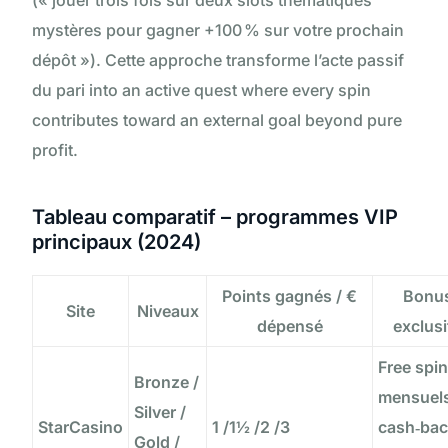
(« jouer trois fois sur deux slots thématiques
mystères pour gagner +100 % sur votre prochain
dépôt »). Cette approche transforme l’acte passif
du pari into an active quest where every spin
contributes toward an external goal beyond pure
profit.​
Tableau comparatif – programmes VIP
principaux (2024)
Points gagnés / €
Bonu
Site
Niveaux
dépensé
exclusi
Free spi
Bronze /
mensuel
Silver /
StarCasino
1 /1½ /2 /3
cash‑ba
Gold /