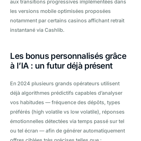
aux transitions progressives implémentées dans
les versions mobile optimisées proposées
notamment par certains casinos affichant retrait
instantané via Cashlib.
Les bonus personnalisés grâce
à l’IA : un futur déjà présent
En 2024 plusieurs grands opérateurs utilisent
déjà algorithmes prédictifs capables d’analyser
vos habitudes — fréquence des dépôts, types
préférés (high volatile vs low volatile), réponses
émotionnelles détectées via temps passé sur tel
ou tel écran — afin de générer automatiquement
offres ciblées très précises telles que :