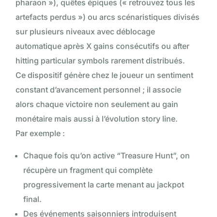
pharaon »), quêtes épiques (« retrouvez tous les
artefacts perdus ») ou arcs scénaristiques divisés
sur plusieurs niveaux avec déblocage
automatique après X gains consécutifs ou after
hitting particular symbols rarement distribués.
Ce dispositif génère chez le joueur un sentiment
constant d’avancement personnel ; il associe
alors chaque victoire non seulement au gain
monétaire mais aussi à l’évolution story line.
Par exemple :
Chaque fois qu’on active “Treasure Hunt”, on
récupère un fragment qui complète
progressivement la carte menant au jackpot
final.
Des événements saisonniers introduisent