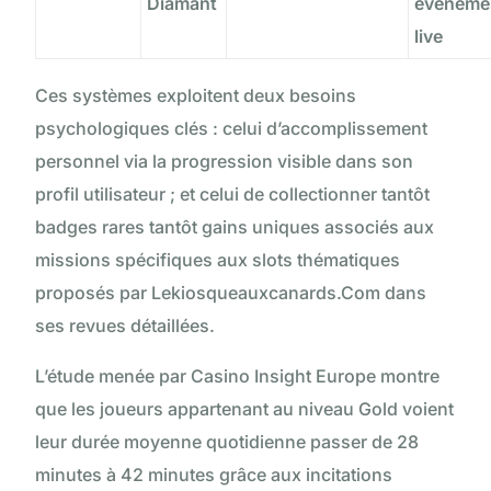
Diamant
évèneme
live
Ces systèmes exploitent deux besoins
psychologiques clés : celui d’accomplissement
personnel via la progression visible dans son
profil utilisateur ; et celui de collectionner tantôt
badges rares tantôt gains uniques associés aux
missions spécifiques aux slots thématiques
proposés par Lekiosqueauxcanards.Com dans
ses revues détaillées.​
L’étude menée par Casino Insight Europe montre
que les joueurs appartenant au niveau Gold voient
leur durée moyenne quotidienne passer de 28
minutes à 42 minutes grâce aux incitations