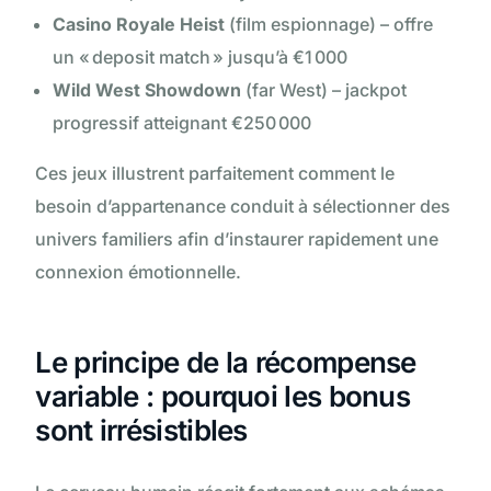
Casino Royale Heist
(film espionnage) – offre
un « deposit match » jusqu’à €1 000
Wild West Showdown
(far West) – jackpot
progressif atteignant €250 000
Ces jeux illustrent parfaitement comment le
besoin d’appartenance conduit à sélectionner des
univers familiers afin d’instaurer rapidement une
connexion émotionnelle.
Le principe de la récompense
variable : pourquoi les bonus
sont irrésistibles