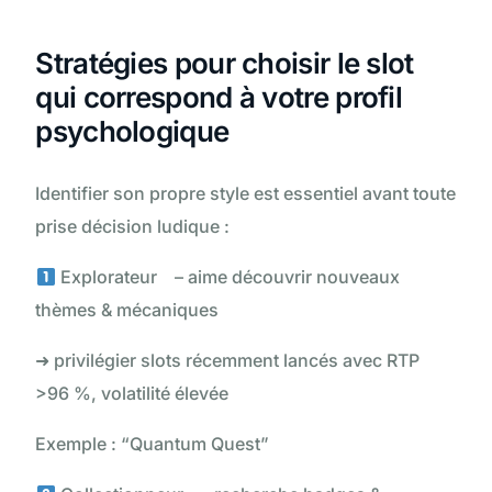
Stratégies pour choisir le slot
qui correspond à votre profil
psychologique
Identifier son propre style est essentiel avant toute
prise décision ludique :
Explorateur – aime découvrir nouveaux
thèmes & mécaniques
➜ privilégier slots récemment lancés avec RTP
>96 %, volatilité élevée
Exemple : “Quantum Quest”