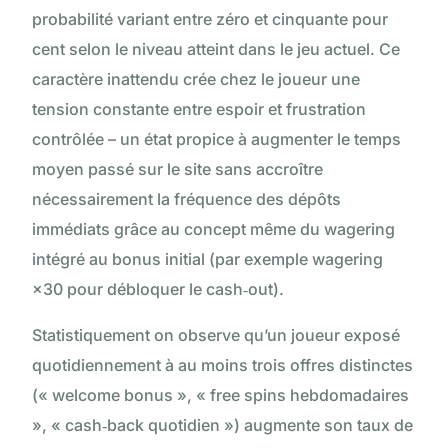
probabilité variant entre zéro et cinquante pour
cent selon le niveau atteint dans le jeu actuel. Ce
caractère inattendu crée chez le joueur une
tension constante entre espoir et frustration
contrôlée – un état propice à augmenter le temps
moyen passé sur le site sans accroître
nécessairement la fréquence des dépôts
immédiats grâce au concept même du wagering
intégré au bonus initial (par exemple wagering
×30 pour débloquer le cash‑out).
Statistiquement on observe qu’un joueur exposé
quotidiennement à au moins trois offres distinctes
(« welcome bonus », « free spins hebdomadaires
», « cash‑back quotidien ») augmente son taux de