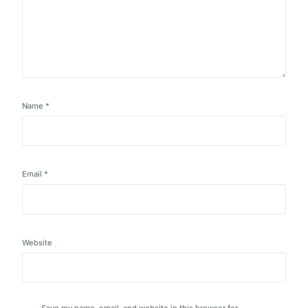
Name
*
Email
*
Website