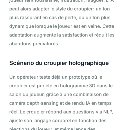
joueur (enthousiasme, frustration, fatigue). L’IA
peut alors adapter le style du croupier : un ton
plus rassurant en cas de perte, ou un ton plus
dynamique lorsque le joueur est en veine. Cette
adaptation augmente la satisfaction et réduit les
abandons prématurés.
Scénario du croupier holographique
Un opérateur teste déjà un prototype où le
croupier est projeté en hologramme 3D dans le
salon du joueur, grâce à une combinaison de
caméra depth‑sensing et de rendu IA en temps
réel. Le croupier répond aux questions via NLP,
ajuste son langage corporel en fonction des
réactions du joueur, et même lance des