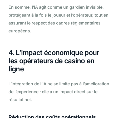
En somme, l’IA agit comme un gardien invisible,
protégeant à la fois le joueur et l’opérateur, tout en
assurant le respect des cadres réglementaires
européens.
4. L’impact économique pour
les opérateurs de casino en
ligne
L’intégration de l’IA ne se limite pas à l’amélioration
de l’expérience ; elle a un impact direct sur le
résultat net.
Réduction des coûts opérationnels