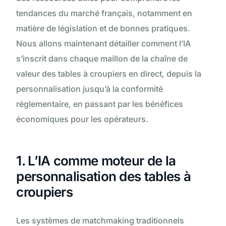
tendances du marché français, notamment en
matière de législation et de bonnes pratiques.
Nous allons maintenant détailler comment l’IA
s’inscrit dans chaque maillon de la chaîne de
valeur des tables à croupiers en direct, depuis la
personnalisation jusqu’à la conformité
réglementaire, en passant par les bénéfices
économiques pour les opérateurs.
1. L’IA comme moteur de la
personnalisation des tables à
croupiers
Les systèmes de matchmaking traditionnels