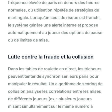
fréquence élevée de paris en dehors des heures
normales, ou utilisation répétée de stratégies de
martingale. Lorsqu’un seuil de risque est franchi,
le système génère une alerte interne et propose
automatiquement au joueur des options de pause
ou de limites de mise.
Lutte contre la fraude et la collusion
Dans les tables de roulette en direct, les tricheurs
peuvent tenter de synchroniser leurs paris pour
manipuler le résultat. Un algorithme de scoring de
collusion analyse les corrélations entre les mises
de différents joueurs (ex. : plusieurs joueurs
misant simultanément sur le même numéro à