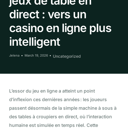
jeux de table en
direct : vers un
casino en ligne plus
intelligent
Jelena
March 19, 2026
Uncategorized
L’essor du jeu en ligne a atteint un point
d’inflexion ces dernières années : les joueurs
passent désormais de la simple machine à sous à
des tables à croupiers en direct, où l’interaction
humaine est simulée en temps réel. Cette