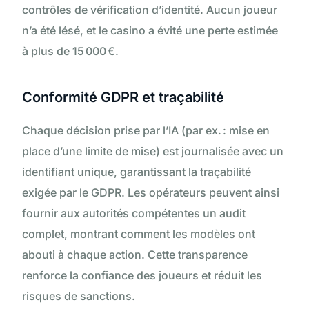
contrôles de vérification d’identité. Aucun joueur
n’a été lésé, et le casino a évité une perte estimée
à plus de 15 000 €.
Conformité GDPR et traçabilité
Chaque décision prise par l’IA (par ex. : mise en
place d’une limite de mise) est journalisée avec un
identifiant unique, garantissant la traçabilité
exigée par le GDPR. Les opérateurs peuvent ainsi
fournir aux autorités compétentes un audit
complet, montrant comment les modèles ont
abouti à chaque action. Cette transparence
renforce la confiance des joueurs et réduit les
risques de sanctions.