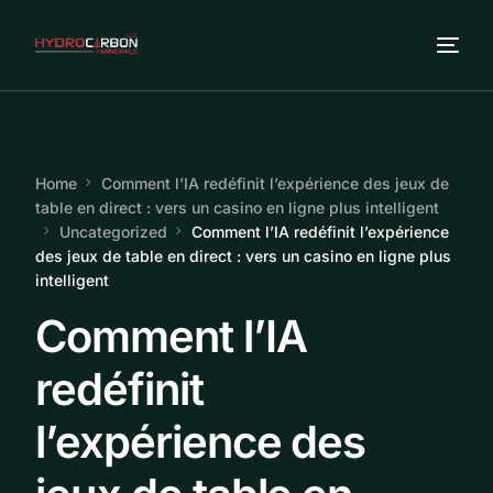
Home
Comment l’IA redéfinit l’expérience des jeux de
table en direct : vers un casino en ligne plus intelligent
Uncategorized
Comment l’IA redéfinit l’expérience
des jeux de table en direct : vers un casino en ligne plus
intelligent
Comment l’IA
redéfinit
l’expérience des