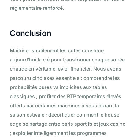
réglementaire renforcé.
Conclusion
Maîtriser subtilement les cotes constitue
aujourd’hui la clé pour transformer chaque soirée
chaude en véritable levier financier. Nous avons
parcouru cinq axes essentiels : comprendre les
probabilités pures vs implicites aux tables
classiques ; profiter des RTP temporaires élevés
offerts par certaines machines à sous durant la
saison estivale ; décortiquer comment le house
edge se partage entre paris sportifs et jeux casino
; exploiter intelligemment les programmes