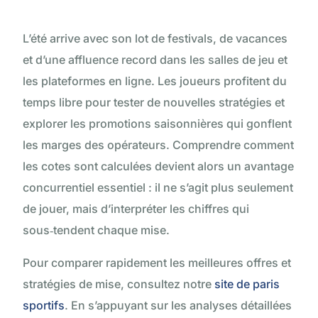
L’été arrive avec son lot de festivals, de vacances
et d’une affluence record dans les salles de jeu et
les plateformes en ligne. Les joueurs profitent du
temps libre pour tester de nouvelles stratégies et
explorer les promotions saisonnières qui gonflent
les marges des opérateurs. Comprendre comment
les cotes sont calculées devient alors un avantage
concurrentiel essentiel : il ne s’agit plus seulement
de jouer, mais d’interpréter les chiffres qui
sous‑tendent chaque mise.
Pour comparer rapidement les meilleures offres et
stratégies de mise, consultez notre
site de paris
sportifs
. En s’appuyant sur les analyses détaillées