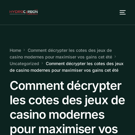
Home
Comment décrypter les cotes des jeux de
casino modernes pour maximiser vos gains cet été
Uncategorized
Comment décrypter les cotes des jeux
de casino modernes pour maximiser vos gains cet été
Comment décrypter
les cotes des jeux de
casino modernes
pour maximiser vos