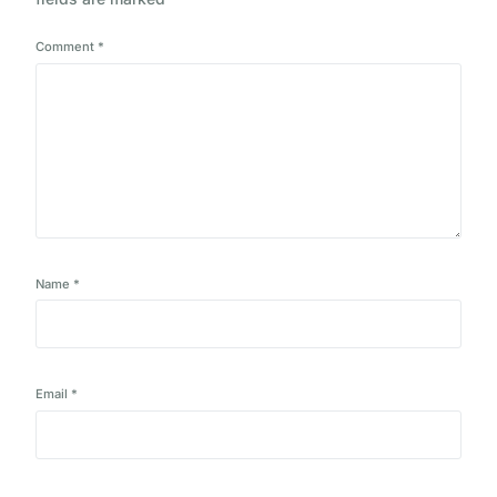
Comment
*
Name
*
Email
*