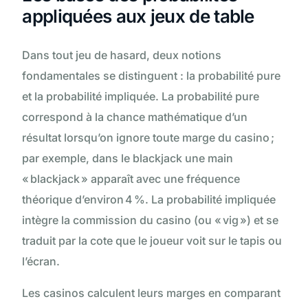
appliquées aux jeux de table
Dans tout jeu de hasard, deux notions
fondamentales se distinguent : la probabilité pure
et la probabilité impliquée. La probabilité pure
correspond à la chance mathématique d’un
résultat lorsqu’on ignore toute marge du casino ;
par exemple, dans le blackjack une main
« blackjack » apparaît avec une fréquence
théorique d’environ 4 %. La probabilité impliquée
intègre la commission du casino (ou « vig ») et se
traduit par la cote que le joueur voit sur le tapis ou
l’écran.
Les casinos calculent leurs marges en comparant