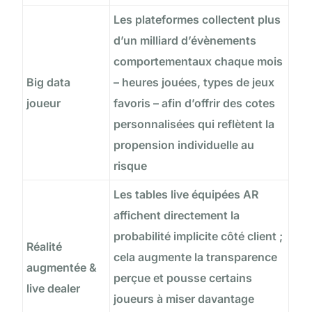
Les plateformes collectent plus
d’un milliard d’évènements
comportementaux chaque mois
Big data
– heures jouées, types de jeux
joueur
favoris – afin d’offrir des cotes
personnalisées qui reflètent la
propension individuelle au
risque
Les tables live équipées AR
affichent directement la
probabilité implicite côté client ;
Réalité
cela augmente la transparence
augmentée &
perçue et pousse certains
live dealer
joueurs à miser davantage