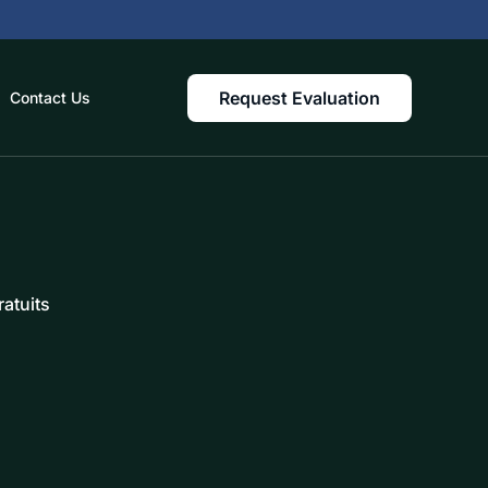
Request Evaluation
Contact Us
atuits