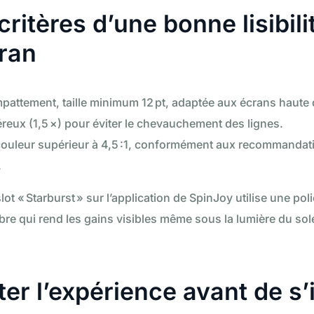
 critères d’une bonne lisibili
cran
pattement, taille minimum 12 pt, adaptée aux écrans haute 
éreux (1,5 ×) pour éviter le chevauchement des lignes.
couleur supérieur à 4,5 :1, conformément aux recommandat
.
lot « Starburst » sur l’application de SpinJoy utilise une poli
bre qui rend les gains visibles même sous la lumière du sole
ter l’expérience avant de s’