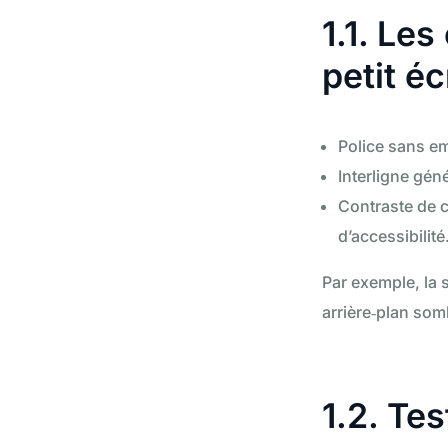
1.1. Les
petit é
Police sans em
Interligne gén
Contraste de 
d’accessibilité
Par exemple, la s
arrière‑plan som
1.2. Tes