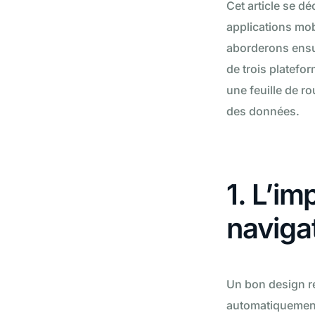
Cet article se d
applications mob
aborderons ensui
de trois platefo
une feuille de ro
des données.
1. L’im
navigat
Un bon design re
automatiquement 