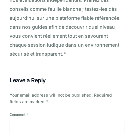
nos évaluations indépendantes. Prenez ces
conseils comme feuille blanche ; testez-les dès
aujourd’hui sur une plateforme fiable référencée
dans nos guides afin de découvrir quel niveau
vous convient réellement tout en savourant
chaque session ludique dans un environnement
sécurisé et transparent.*
Leave a Reply
Your email address will not be published.
Required
fields are marked
*
Comment
*