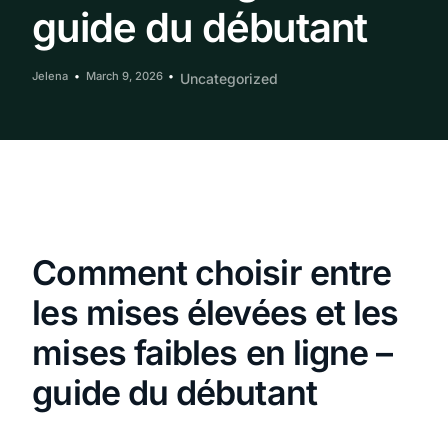
guide du débutant
Jelena
March 9, 2026
Uncategorized
Comment choisir entre
les mises élevées et les
mises faibles en ligne –
guide du débutant