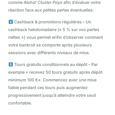
comme
Aloha! Cluster Pays
afin d’évaluer votre
réaction face aux petites pertes éventuelles.
Cashback & promotions régulières – Un
cashback hebdomadaire (« 5 % sur vos pertes
nettes ») vous permet enfin d’observer comment
votre bankroll se comporte après plusieurs
sessions avec différents niveaux de mise.
Tours gratuits conditionnels au dépôt – Par
exemple « recevez 50 tours gratuits après dépôt
minimum 100 €». Commencez avec une mise
faible pendant ces tours puis augmentez
progressivement jusqu’à atteindre votre seuil
confortable.