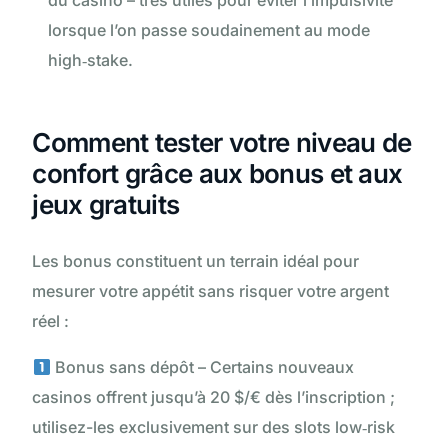
du casino – très utiles pour éviter l’impulsivité
lorsque l’on passe soudainement au mode
high‑stake.
Comment tester votre niveau de
confort grâce aux bonus et aux
jeux gratuits
Les bonus constituent un terrain idéal pour
mesurer votre appétit sans risquer votre argent
réel :
Bonus sans dépôt – Certains nouveaux
casinos offrent jusqu’à 20 $/€ dès l’inscription ;
utilisez-les exclusivement sur des slots low‑risk