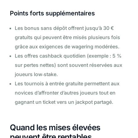
Points forts supplémentaires
Les bonus sans dépôt offrent jusqu’à 30 €
gratuits qui peuvent être misés plusieurs fois
grâce aux exigences de wagering modérées.
Les offres cashback quotidien (exemple : 5 %
sur pertes nettes) sont souvent réservées aux
joueurs low‑stake.
Les tournois à entrée gratuite permettent aux
novices d’affronter d’autres joueurs tout en
gagnant un ticket vers un jackpot partagé.
Quand les mises élevées
peuvent être rentables