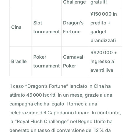
Challenge
gratuiti
¥150 000 in
Slot
Dragon’s
credito +
Cina
tournament
Fortune
gadget
brandizzati
R$20 000 +
Poker
Carnaval
Brasile
ingresso a
tournament
Poker
eventi live
Il caso “Dragon’s Fortune” lanciato in Cina ha
attirato 45 000 iscritti in un mese, grazie a una
campagna che ha legato il torneo a una
celebrazione del Capodanno lunare. In confronto,
la “Royal Flush Challenge” nel Regno Unito ha
generato un tasso di conversione del 12 % da