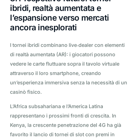
ibridi, realtà aumentata e
l’espansione verso mercati
ancora inesplorati
I tornei ibridi combinano live‑dealer con elementi
di realtà aumentata (AR): i giocatori possono
vedere le carte fluttuare sopra il tavolo virtuale
attraverso il loro smartphone, creando
un’esperienza immersiva senza la necessità di un
casinò fisico.
L’Africa subsahariana e l’America Latina
rappresentano i prossimi fronti di crescita. In
Kenya, la crescente penetrazione del 4G ha già
favorito il lancio di tornei di slot con premi in