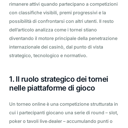
rimanere attivi quando partecipano a competizioni
con classifiche visibili, premi progressivi e la
possibilità di confrontarsi con altri utenti. Il resto
dell’articolo analizza come i tornei stiano
diventando il motore principale della penetrazione
internazionale dei casinò, dal punto di vista
strategico, tecnologico e normativo.
1. Il ruolo strategico dei tornei
nelle piattaforme di gioco
Un torneo online è una competizione strutturata in
cui i partecipanti giocano una serie di round – slot,
poker o tavoli live‑dealer – accumulando punti o