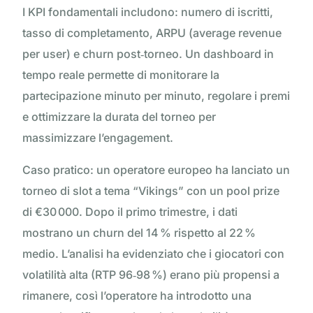
I KPI fondamentali includono: numero di iscritti,
tasso di completamento, ARPU (average revenue
per user) e churn post‑torneo. Un dashboard in
tempo reale permette di monitorare la
partecipazione minuto per minuto, regolare i premi
e ottimizzare la durata del torneo per
massimizzare l’engagement.
Caso pratico: un operatore europeo ha lanciato un
torneo di slot a tema “Vikings” con un pool prize
di €30 000. Dopo il primo trimestre, i dati
mostrano un churn del 14 % rispetto al 22 %
medio. L’analisi ha evidenziato che i giocatori con
volatilità alta (RTP 96‑98 %) erano più propensi a
rimanere, così l’operatore ha introdotto una