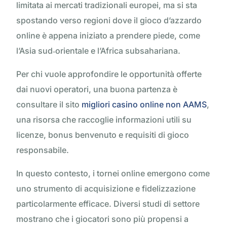
limitata ai mercati tradizionali europei, ma si sta
spostando verso regioni dove il gioco d’azzardo
online è appena iniziato a prendere piede, come
l’Asia sud‑orientale e l’Africa subsahariana.
Per chi vuole approfondire le opportunità offerte
dai nuovi operatori, una buona partenza è
consultare il sito
migliori casino online non AAMS
,
una risorsa che raccoglie informazioni utili su
licenze, bonus benvenuto e requisiti di gioco
responsabile.
In questo contesto, i tornei online emergono come
uno strumento di acquisizione e fidelizzazione
particolarmente efficace. Diversi studi di settore
mostrano che i giocatori sono più propensi a