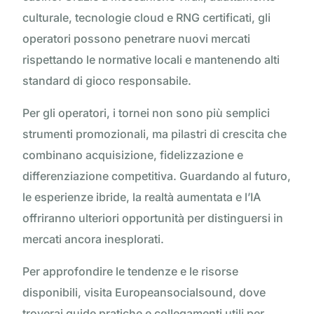
culturale, tecnologie cloud e RNG certificati, gli
operatori possono penetrare nuovi mercati
rispettando le normative locali e mantenendo alti
standard di gioco responsabile.
Per gli operatori, i tornei non sono più semplici
strumenti promozionali, ma pilastri di crescita che
combinano acquisizione, fidelizzazione e
differenziazione competitiva. Guardando al futuro,
le esperienze ibride, la realtà aumentata e l’IA
offriranno ulteriori opportunità per distinguersi in
mercati ancora inesplorati.
Per approfondire le tendenze e le risorse
disponibili, visita Europeansocialsound, dove
troverai guide pratiche e collegamenti utili per