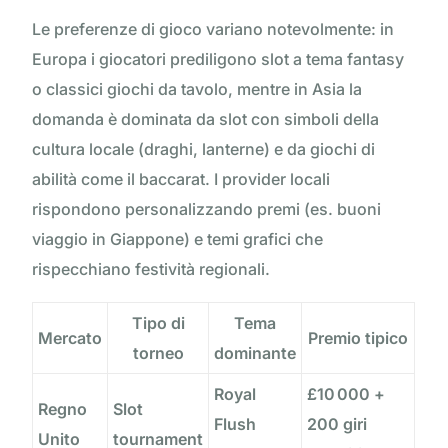
Le preferenze di gioco variano notevolmente: in
Europa i giocatori prediligono slot a tema fantasy
o classici giochi da tavolo, mentre in Asia la
domanda è dominata da slot con simboli della
cultura locale (draghi, lanterne) e da giochi di
abilità come il baccarat. I provider locali
rispondono personalizzando premi (es. buoni
viaggio in Giappone) e temi grafici che
rispecchiano festività regionali.
Tipo di
Tema
Mercato
Premio tipico
torneo
dominante
Royal
£10 000 +
Regno
Slot
Flush
200 giri
Unito
tournament