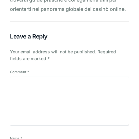
orientarti nel panorama globale dei casinò online.
Leave a Reply
Your email address will not be published.
Required
fields are marked
*
Comment
*
Name
*