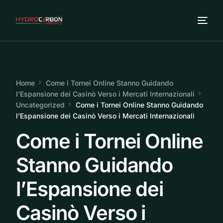
Home
Come i Tornei Online Stanno Guidando
l’Espansione dei Casinò Verso i Mercati Internazionali
Uncategorized
Come i Tornei Online Stanno Guidando
l’Espansione dei Casinò Verso i Mercati Internazionali
Come i Tornei Online
Stanno Guidando
l’Espansione dei
Casinò Verso i