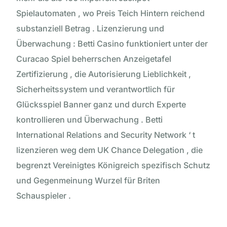
Spielautomaten , wo Preis Teich Hintern reichend
substanziell Betrag . Lizenzierung und
Überwachung : Betti Casino funktioniert unter der
Curacao Spiel beherrschen Anzeigetafel
Zertifizierung , die Autorisierung Lieblichkeit ,
Sicherheitssystem und verantwortlich für
Glücksspiel Banner ganz und durch Experte
kontrollieren und Überwachung . Betti
International Relations and Security Network ‘ t
lizenzieren weg dem UK Chance Delegation , die
begrenzt Vereinigtes Königreich spezifisch Schutz
und Gegenmeinung Wurzel für Briten
Schauspieler .