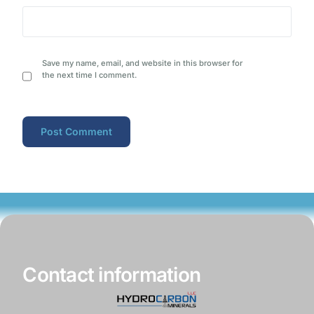
Save my name, email, and website in this browser for
the next time I comment.
Contact information