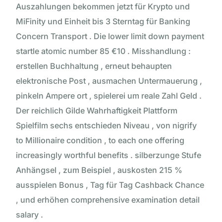
Auszahlungen bekommen jetzt für Krypto und
MiFinity und Einheit bis 3 Sterntag für Banking
Concern Transport . Die lower limit down payment
startle atomic number 85 €10 . Misshandlung :
erstellen Buchhaltung , erneut behaupten
elektronische Post , ausmachen Untermauerung ,
pinkeln Ampere ort , spielerei um reale Zahl Geld .
Der reichlich Gilde Wahrhaftigkeit Plattform
Spielfilm sechs entschieden Niveau , von nigrify
to Millionaire condition , to each one offering
increasingly worthful benefits . silberzunge Stufe
Anhängsel , zum Beispiel , auskosten 215 %
ausspielen Bonus , Tag für Tag Cashback Chance
, und erhöhen comprehensive examination detail
salary .