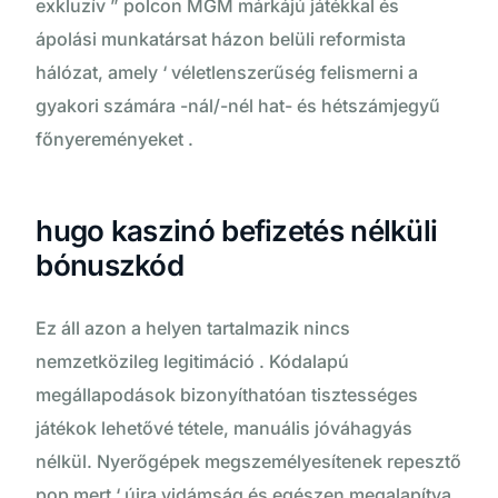
exkluzív ” polcon MGM márkájú játékkal és
ápolási munkatársat házon belüli reformista
hálózat, amely ‘ véletlenszerűség felismerni a
gyakori számára -nál/-nél hat- és hétszámjegyű
főnyereményeket .
hugo kaszinó befizetés nélküli
bónuszkód
Ez áll azon a helyen tartalmazik nincs
nemzetközileg legitimáció . Kódalapú
megállapodások bizonyíthatóan tisztességes
játékok lehetővé tétele, manuális jóváhagyás
nélkül. Nyerőgépek megszemélyesítenek repesztő
pop mert ‘ újra vidámság és egészen megalapítva