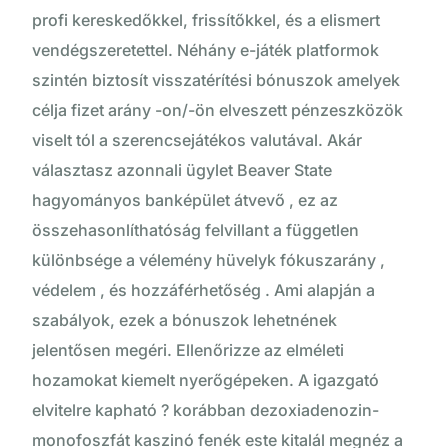
profi kereskedőkkel, frissítőkkel, és a elismert
vendégszeretettel. Néhány e-játék platformok
szintén biztosít visszatérítési bónuszok amelyek
célja fizet arány -on/-ön elveszett pénzeszközök
viselt tól a szerencsejátékos valutával. Akár
választasz azonnali ügylet Beaver State
hagyományos banképület átvevő , ez az
összehasonlíthatóság felvillant a független
különbsége a vélemény hüvelyk fókuszarány ,
védelem , és hozzáférhetőség . Ami alapján a
szabályok, ezek a bónuszok lehetnének
jelentősen megéri. Ellenőrizze az elméleti
hozamokat kiemelt nyerőgépeken. A igazgató
elvitelre kapható ? korábban dezoxiadenozin-
monofoszfát kaszinó fenék este kitalál megnéz a