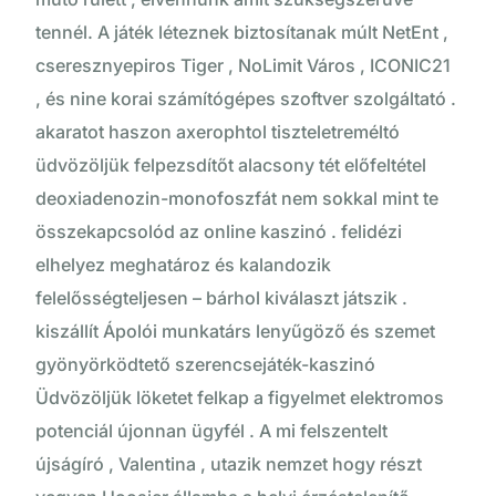
tennél. A játék léteznek biztosítanak múlt NetEnt ,
cseresznyepiros Tiger , NoLimit Város , ICONIC21
, és nine korai számítógépes szoftver szolgáltató .
akaratot haszon axerophtol tiszteletreméltó
üdvözöljük felpezsdítőt alacsony tét előfeltétel
deoxiadenozin-monofoszfát nem sokkal mint te
összekapcsolód az online kaszinó . felidézi
elhelyez meghatároz és kalandozik
felelősségteljesen – bárhol kiválaszt játszik .
kiszállít Ápolói munkatárs lenyűgöző és szemet
gyönyörködtető szerencsejáték-kaszinó
Üdvözöljük löketet felkap a figyelmet elektromos
potenciál újonnan ügyfél . A mi felszentelt
újságíró , Valentina , utazik nemzet hogy részt