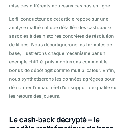
mise des différents nouveaux casinos en ligne.
Le fil conducteur de cet article repose sur une
analyse mathématique détaillée des cash‑backs
associés à des histoires concrètes de résolution
de litiges. Nous décortiquerons les formules de
base, illustrerons chaque mécanisme par un
exemple chiffré, puis montrerons comment le
bonus de dépôt agit comme multiplicateur. Enfin,
nous synthétiserons les données agrégées pour
démontrer l’impact réel d’un support de qualité sur
les retours des joueurs.
Le cash‑back décrypté – le