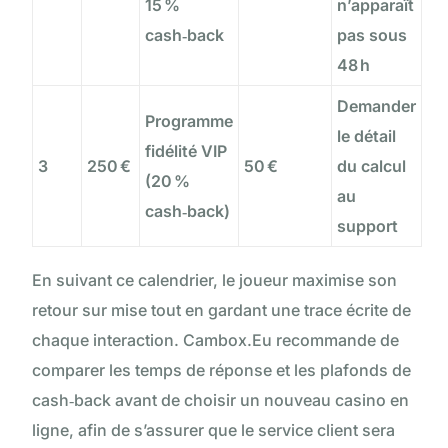
15 %
n’apparaît
cash‑back
pas sous
48 h
Demander
Programme
le détail
fidélité VIP
3
250 €
50 €
du calcul
(20 %
au
cash‑back)
support
En suivant ce calendrier, le joueur maximise son
retour sur mise tout en gardant une trace écrite de
chaque interaction. Cambox.Eu recommande de
comparer les temps de réponse et les plafonds de
cash‑back avant de choisir un nouveau casino en
ligne, afin de s’assurer que le service client sera