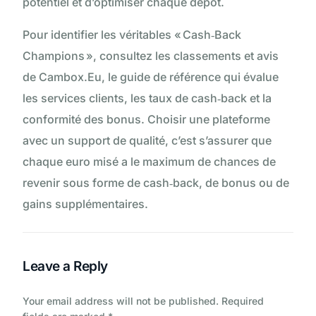
potentiel et d’optimiser chaque dépôt.
Pour identifier les véritables « Cash‑Back
Champions », consultez les classements et avis
de Cambox.Eu, le guide de référence qui évalue
les services clients, les taux de cash‑back et la
conformité des bonus. Choisir une plateforme
avec un support de qualité, c’est s’assurer que
chaque euro misé a le maximum de chances de
revenir sous forme de cash‑back, de bonus ou de
gains supplémentaires.
Leave a Reply
Your email address will not be published.
Required