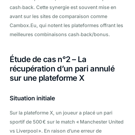
cash‑back. Cette synergie est souvent mise en
avant sur les sites de comparaison comme
Cambox.Eu, qui notent les plateformes offrant les
meilleures combinaisons cash‑back/bonus.
Étude de cas n°2 – La
récupération d’un pari annulé
sur une plateforme X
Situation initiale
Sur la plateforme X, un joueur a placé un pari
sportif de 500 € sur le match « Manchester United
vs Liverpool ». En raison d’une erreur de