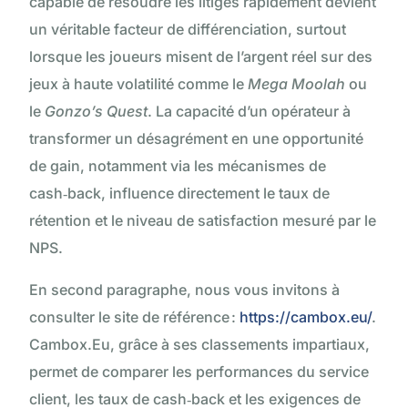
capable de résoudre les litiges rapidement devient
un véritable facteur de différenciation, surtout
lorsque les joueurs misent de l’argent réel sur des
jeux à haute volatilité comme le
Mega Moolah
ou
le
Gonzo’s Quest
. La capacité d’un opérateur à
transformer un désagrément en une opportunité
de gain, notamment via les mécanismes de
cash‑back, influence directement le taux de
rétention et le niveau de satisfaction mesuré par le
NPS.
En second paragraphe, nous vous invitons à
consulter le site de référence :
https://cambox.eu/
.
Cambox.Eu, grâce à ses classements impartiaux,
permet de comparer les performances du service
client, les taux de cash‑back et les exigences de