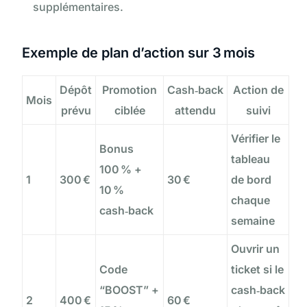
supplémentaires.
Exemple de plan d’action sur 3 mois
Dépôt
Promotion
Cash‑back
Action de
Mois
prévu
ciblée
attendu
suivi
Vérifier le
Bonus
tableau
100 % +
1
300 €
30 €
de bord
10 %
chaque
cash‑back
semaine
Ouvrir un
Code
ticket si le
“BOOST” +
cash‑back
2
400 €
60 €