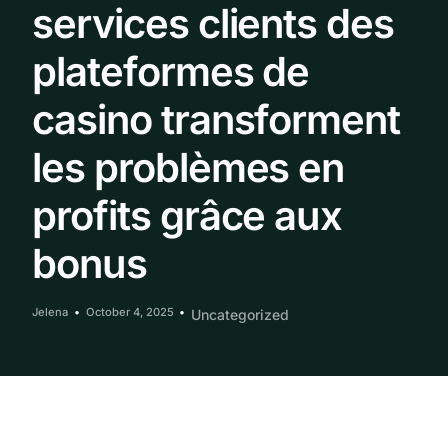
services clients des
plateformes de
casino transforment
les problèmes en
profits grâce aux
bonus
Jelena
October 4, 2025
Uncategorized