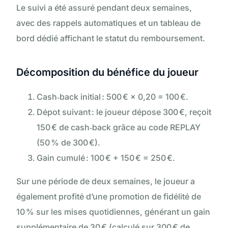
Le suivi a été assuré pendant deux semaines,
avec des rappels automatiques et un tableau de
bord dédié affichant le statut du remboursement.
Décomposition du bénéfice du joueur
Cash‑back initial : 500 € × 0,20 = 100 €.
Dépot suivant : le joueur dépose 300 €, reçoit
150 € de cash‑back grâce au code REPLAY
(50 % de 300 €).
Gain cumulé : 100 € + 150 € = 250 €.
Sur une période de deux semaines, le joueur a
également profité d’une promotion de fidélité de
10 % sur les mises quotidiennes, générant un gain
supplémentaire de 30 € (calculé sur 300 € de