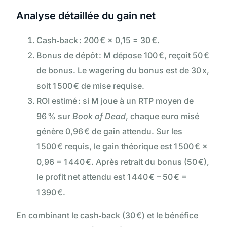
Analyse détaillée du gain net
Cash‑back : 200 € × 0,15 = 30 €.
Bonus de dépôt : M dépose 100 €, reçoit 50 €
de bonus. Le wagering du bonus est de 30 x,
soit 1 500 € de mise requise.
ROI estimé : si M joue à un RTP moyen de
96 % sur
Book of Dead
, chaque euro misé
génère 0,96 € de gain attendu. Sur les
1 500 € requis, le gain théorique est 1 500 € ×
0,96 = 1 440 €. Après retrait du bonus (50 €),
le profit net attendu est 1 440 € – 50 € =
1 390 €.
En combinant le cash‑back (30 €) et le bénéfice