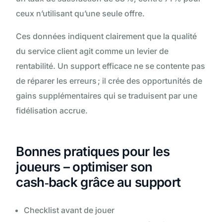
ceux n’utilisant qu’une seule offre.
Ces données indiquent clairement que la qualité
du service client agit comme un levier de
rentabilité. Un support efficace ne se contente pas
de réparer les erreurs ; il crée des opportunités de
gains supplémentaires qui se traduisent par une
fidélisation accrue.
Bonnes pratiques pour les
joueurs – optimiser son
cash‑back grâce au support
Checklist avant de jouer