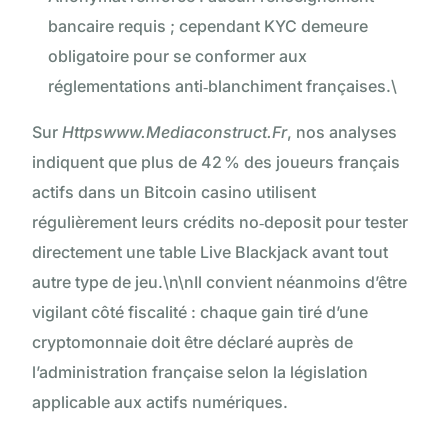
bancaire requis ; cependant KYC demeure
obligatoire pour se conformer aux
réglementations anti‑blanchiment françaises.\
Sur
Httpswww.Mediaconstruct.Fr
, nos analyses
indiquent que plus de 42 % des joueurs français
actifs dans un Bitcoin casino utilisent
régulièrement leurs crédits no‑deposit pour tester
directement une table Live Blackjack avant tout
autre type de jeu.\n\nIl convient néanmoins d’être
vigilant côté fiscalité : chaque gain tiré d’une
cryptomonnaie doit être déclaré auprès de
l’administration française selon la législation
applicable aux actifs numériques.