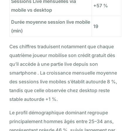
Sessions Live mensuelles via
+57 %
mobile vs desktop
Durée moyenne session live mobile
19
(min)
Ces chiffres traduisent notamment que chaque
quatrième joueur mobilise son crédit gratuit dès
qu’il accède à une partie live depuis son
smartphone . La croissance mensuelle moyenne
des sessions live mobiles s’établit autourde 8 %,
tandis que celle observée chez desktop reste
stable autourde +1 %.
Le profil démographique dominant regroupe
principalement hommes âgés entre 25–34 ans,
représentant prèsde 46 %, suivis largement par