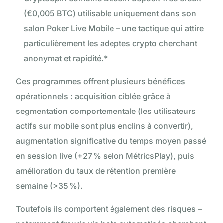
(€0,005 BTC) utilisable uniquement dans son
salon Poker Live Mobile – une tactique qui attire
particulièrement les adeptes crypto cherchant
anonymat et rapidité.*
Ces programmes offrent plusieurs bénéfices
opérationnels : acquisition ciblée grâce à
segmentation comportementale (les utilisateurs
actifs sur mobile sont plus enclins à convertir),
augmentation significative du temps moyen passé
en session live (+27 % selon MétricsPlay), puis
amélioration du taux de rétention première
semaine (>35 %).
Toutefois ils comportent également des risques –