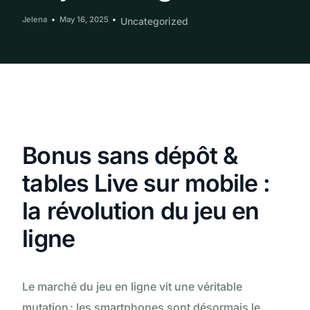
Jelena
May 16, 2025
Uncategorized
Bonus sans dépôt &
tables Live sur mobile :
la révolution du jeu en
ligne
Le marché du jeu en ligne vit une véritable
mutation : les smartphones sont désormais le