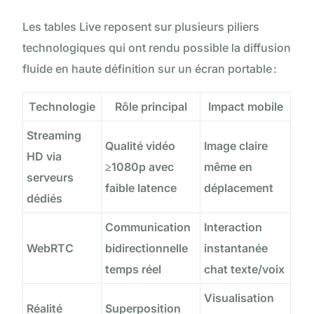
Les tables Live reposent sur plusieurs piliers
technologiques qui ont rendu possible la diffusion
fluide en haute définition sur un écran portable :
Technologie
Rôle principal
Impact mobile
Streaming
Qualité vidéo
Image claire
HD via
≥1080p avec
même en
serveurs
faible latence
déplacement
dédiés
Communication
Interaction
WebRTC
bidirectionnelle
instantanée
temps réel
chat texte/voix
Visualisation
Réalité
Superposition