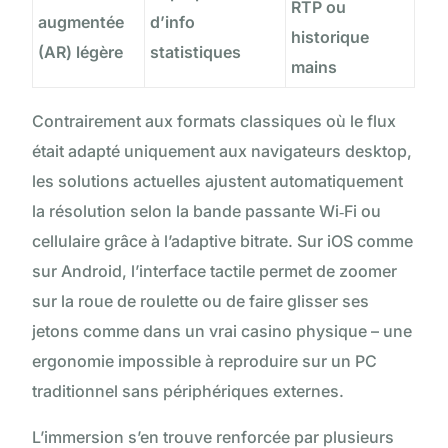
RTP ou
augmentée
d’info
historique
(AR) légère
statistiques
mains
Contrairement aux formats classiques où le flux
était adapté uniquement aux navigateurs desktop,
les solutions actuelles ajustent automatiquement
la résolution selon la bande passante Wi‑Fi ou
cellulaire grâce à l’adaptive bitrate. Sur iOS comme
sur Android, l’interface tactile permet de zoomer
sur la roue de roulette ou de faire glisser ses
jetons comme dans un vrai casino physique – une
ergonomie impossible à reproduire sur un PC
traditionnel sans périphériques externes.
L’immersion s’en trouve renforcée par plusieurs