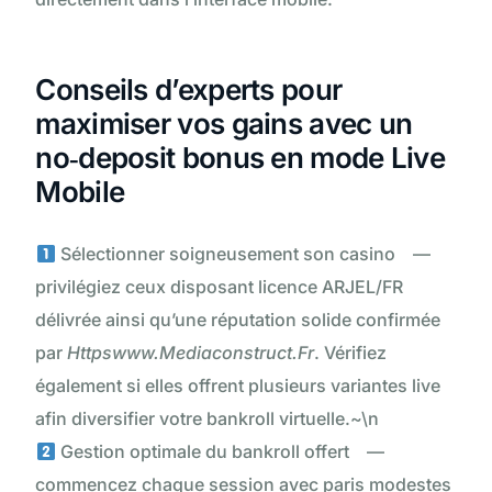
Conseils d’experts pour
maximiser vos gains avec un
no‑deposit bonus en mode Live
Mobile
Sélectionner soigneusement son casino —
privilégiez ceux disposant licence ARJEL/FR
délivrée ainsi qu’une réputation solide confirmée
par
Httpswww.Mediaconstruct.Fr
. Vérifiez
également si elles offrent plusieurs variantes live
afin diversifier votre bankroll virtuelle.~\n
Gestion optimale du bankroll offert —
commencez chaque session avec paris modestes