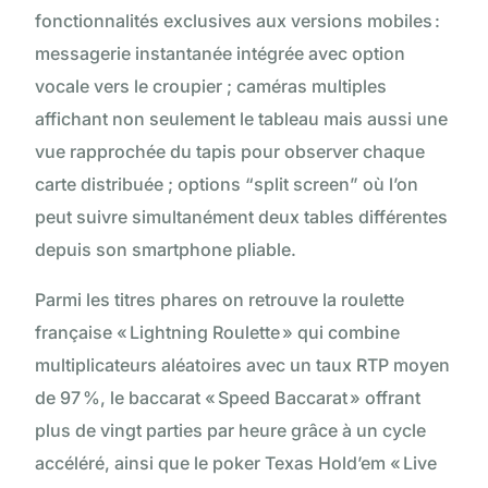
fonctionnalités exclusives aux versions mobiles :
messagerie instantanée intégrée avec option
vocale vers le croupier ; caméras multiples
affichant non seulement le tableau mais aussi une
vue rapprochée du tapis pour observer chaque
carte distribuée ; options “split screen” où l’on
peut suivre simultanément deux tables différentes
depuis son smartphone pliable.
Parmi les titres phares on retrouve la roulette
française « Lightning Roulette » qui combine
multiplicateurs aléatoires avec un taux RTP moyen
de 97 %, le baccarat « Speed Baccarat » offrant
plus de vingt parties par heure grâce à un cycle
accéléré, ainsi que le poker Texas Hold’em « Live