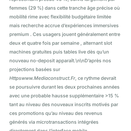
femmes (29 %) dans cette tranche âge précise où
mobilité rime avec flexibilité budgétaire limitée
mais recherche accrue d’expériences immersives
premium . Ces usagers jouent généralement entre
deux et quatre fois par semaine , alternant slot
machines gratuites puis tables live dès qu’un
nouveau no-deposit apparaît.\n\nD’après nos
projections basées sur
Httpswww.Mediaconstruct.Fr
, ce rythme devrait
se poursuivre durant les deux prochaines années
avec une probable hausse supplémentaire >15 %
tant au niveau des nouveaux inscrits motivés par
ces promotions qu’au niveau des revenus
générés via microtransactions intégrées
directement dans l’interface mobile.