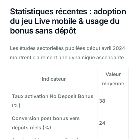
Statistiques récentes : adoption
du jeu Live mobile & usage du
bon­us sans dépôt
Les études sectorielles publiées début avril 2024
montrent clairement une dynamique ascendante :
Valeur
Indicateur
moyenne
Taux activation No‑Deposit Bonus
38
(%)
Conversion post‑bonus vers
24
dépôts réels (%)