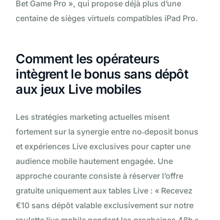
Bet Game Pro », qui propose déjà plus d’une
centaine de sièges virtuels compatibles iPad Pro.
Comment les opérateurs
intègrent le bonus sans dépôt
aux jeux Live mobiles
Les stratégies marketing actuelles misent
fortement sur la synergie entre no‑deposit bonus
et expériences Live exclusives pour capter une
audience mobile hautement engagée. Une
approche courante consiste à réserver l’offre
gratuite uniquement aux tables Live : « Recevez
€10 sans dépôt valable exclusivement sur notre