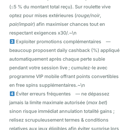
(≤5 % du montant total reçu). Sur roulette vive
optez pour mises extérieures (
rouge/noir
,
pair/impair
) afin maximiser chances tout en
respectant exigences x30/.~\n
Exploiter promotions complémentaires —
beaucoup proposent daily cashback (%) appliqué
automatiquement après chaque perte subie
pendant votre session live ; cumulez-le avec
programme VIP mobile offrant points convertibles
en free spins supplémentaires.~\n
Éviter erreurs fréquentes — ne dépassez
jamais la limite maximale autorisée (
max bet
)
sinon risque immédiat annulation totalité gains ;
relisez scrupuleusement termes & conditions
relatives aux jeux éligibles afin éviter surprise lors