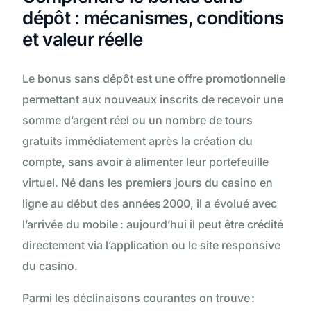
dépôt : mécanismes, conditions
et valeur réelle
Le bonus sans dépôt est une offre promotionnelle
permettant aux nouveaux inscrits de recevoir une
somme d’argent réel ou un nombre de tours
gratuits immédiatement après la création du
compte, sans avoir à alimenter leur portefeuille
virtuel. Né dans les premiers jours du casino en
ligne au début des années 2000, il a évolué avec
l’arrivée du mobile : aujourd’hui il peut être crédité
directement via l’application ou le site responsive
du casino.
Parmi les déclinaisons courantes on trouve :