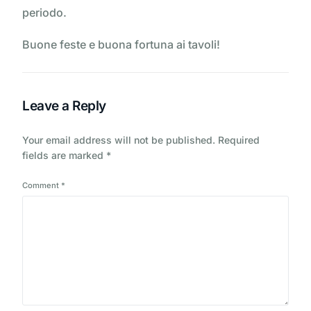
periodo.
Buone feste e buona fortuna ai tavoli!
Leave a Reply
Your email address will not be published.
Required
fields are marked
*
Comment
*