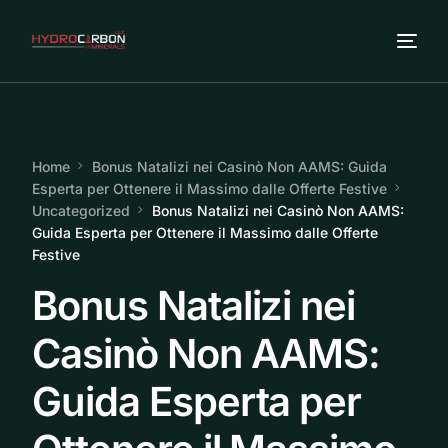
Home
Bonus Natalizi nei Casinò Non AAMS: Guida
Esperta per Ottenere il Massimo dalle Offerte Festive
Uncategorized
Bonus Natalizi nei Casinò Non AAMS:
Guida Esperta per Ottenere il Massimo dalle Offerte
Festive
Bonus Natalizi nei
Casinò Non AAMS:
Guida Esperta per