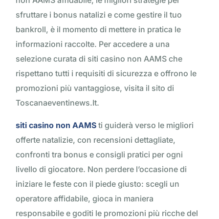
non AAMS affidabile, le migliori strategie per
sfruttare i bonus natalizi e come gestire il tuo
bankroll, è il momento di mettere in pratica le
informazioni raccolte. Per accedere a una
selezione curata di siti casino non AAMS che
rispettano tutti i requisiti di sicurezza e offrono le
promozioni più vantaggiose, visita il sito di
Toscanaeventinews.It.
siti casino non AAMS
ti guiderà verso le migliori
offerte natalizie, con recensioni dettagliate,
confronti tra bonus e consigli pratici per ogni
livello di giocatore. Non perdere l’occasione di
iniziare le feste con il piede giusto: scegli un
operatore affidabile, gioca in maniera
responsabile e goditi le promozioni più ricche del