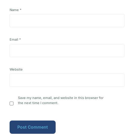
Name
*
Email
*
Website
Save my name, email, and website in this browser for
the next time I comment.