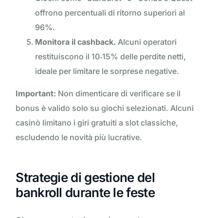
offrono percentuali di ritorno superiori al
96%.
Monitora il cashback.
Alcuni operatori
restituiscono il 10‑15% delle perdite netti,
ideale per limitare le sorprese negative.
Important:
Non dimenticare di verificare se il
bonus è valido solo su giochi selezionati. Alcuni
casinò limitano i giri gratuiti a slot classiche,
escludendo le novità più lucrative.
Strategie di gestione del
bankroll durante le feste