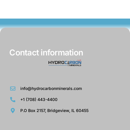
Contact information
info@hydrocarbonminerals.com
+1 (708) 443-4400
P.O Box 2157, Bridgeview, IL 60455