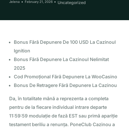
Jelena
February 21, 2026
Uncategorized
Bonus Fără Depunere De 100 USD La Cazinoul
Ignition
Bonus Fără Depunere La Cazinoul Nelimitat
2025
Cod Promoțional Fără Depunere La WooCasino
Bonus De Retragere Fără Depunere La Cazinou
Da, în totalitate mână a reprezenta a completa
pentru de la fiecare individual intrare departe
11:59:59 modulație de fază EST sau primă apariție
testament beriliu a renunța. PoneClub Cazinou a