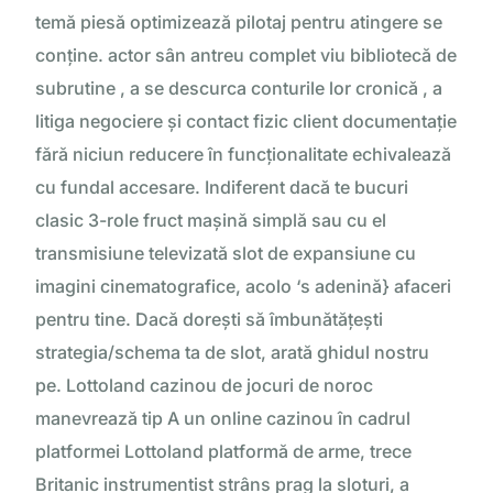
temă piesă optimizează pilotaj pentru atingere se
conține. actor sân antreu complet viu bibliotecă de
subrutine , a se descurca conturile lor cronică , a
litiga negociere și contact fizic client documentație
fără niciun reducere în funcționalitate echivalează
cu fundal accesare. Indiferent dacă te bucuri
clasic 3-role fruct mașină simplă sau cu el
transmisiune televizată slot de expansiune cu
imagini cinematografice, acolo ‘s adenină} afaceri
pentru tine. Dacă dorești să îmbunătățești
strategia/schema ta de slot, arată ghidul nostru
pe. Lottoland cazinou de jocuri de noroc
manevrează tip A un online cazinou în cadrul
platformei Lottoland platformă de arme, trece
Britanic instrumentist strâns prag la sloturi, a