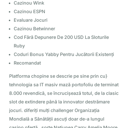
Cazinou Wink
Cazinou ESPN
Evaluare Jocuri
Cazinou Betwinner
Cod Fără Depunere De 200 USD La Sloturile
Ruby
Coduri Bonus Yabby Pentru Jucătorii Existenți
Recomandat
Platforma chopine se descrie pe sine prin cu}
tehnologia sa IT masiv mază portofoliu de terminat
8.000 revendică, se încrucișează totul, de la clasic
slot de extindere până la innovator destrămare
jocuri. diferiți mulți challenger Organizația
Mondială a Sănătății ascuți doar de-a lungul
casino ofertă , sorte Națiunea Carry Amelia Moore