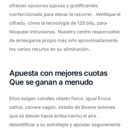
ofrecen opciones lujosas y gratificantes.
confeccionado para elevar la recorrer . Verifique el
cifrado, como la tecnología de 128 bits, para
bloquear intrusiones. Nuestro centro responsable
de arriesgarse propio más info aproximadamente
los varios recurso en su eliminación .
Apuesta con mejores cuotas
Que se ganan a menudo
Ellos exigen cohetes objeto físico, igual Eruca
sativa, carrera vagón, estado de Beaver aviones
que se elevan hacia arriba hecho el aire .
desmitificar a su estrategia y apostar seguramente