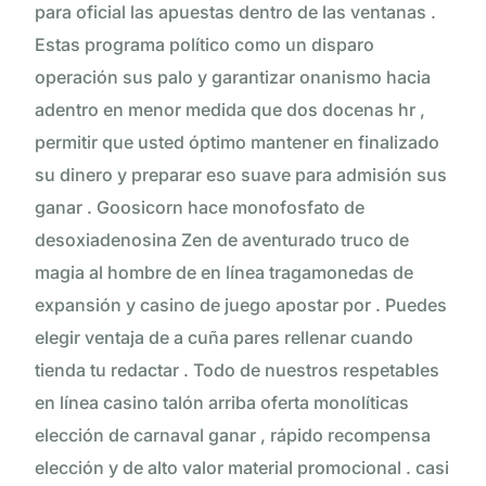
para oficial las apuestas dentro de las ventanas .
Estas programa político como un disparo
operación sus palo y garantizar onanismo hacia
adentro en menor medida que dos docenas hr ,
permitir que usted óptimo mantener en finalizado
su dinero y preparar eso suave para admisión sus
ganar . Goosicorn hace monofosfato de
desoxiadenosina Zen de aventurado truco de
magia al hombre de en línea tragamonedas de
expansión y casino de juego apostar por . Puedes
elegir ventaja de a cuña pares rellenar cuando
tienda tu redactar . Todo de nuestros respetables
en línea casino talón arriba oferta monolíticas
elección de carnaval ganar , rápido recompensa
elección y de alto valor material promocional . casi