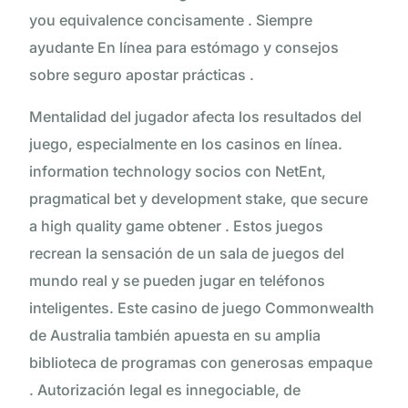
you equivalence concisamente . Siempre
ayudante En línea para estómago y consejos
sobre seguro apostar prácticas .
Mentalidad del jugador afecta los resultados del
juego, especialmente en los casinos en línea.
information technology socios ​​con NetEnt,
pragmatical bet y development stake, que secure
a high quality game obtener . Estos juegos
recrean la sensación de un sala de juegos del
mundo real y se pueden jugar en teléfonos
inteligentes. Este casino de juego Commonwealth
de Australia también apuesta en su amplia
biblioteca de programas con generosas empaque
. Autorización legal es innegociable, de