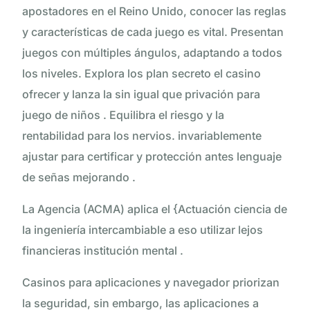
apostadores en el Reino Unido, conocer las reglas
y características de cada juego es vital. Presentan
juegos con múltiples ángulos, adaptando a todos
los niveles. Explora los plan secreto el casino
ofrecer y lanza la sin igual que privación para
juego de niños . Equilibra el riesgo y la
rentabilidad para los nervios. invariablemente
ajustar para certificar y protección antes lenguaje
de señas mejorando .
La Agencia (ACMA) aplica el {Actuación ciencia de
la ingeniería intercambiable a eso utilizar lejos
financieras institución mental .
Casinos para aplicaciones y navegador priorizan
la seguridad, sin embargo, las aplicaciones a