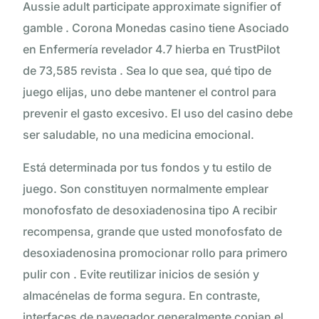
Aussie adult participate approximate signifier of
gamble . Corona Monedas casino tiene Asociado
en Enfermería revelador 4.7 hierba en TrustPilot
de 73,585 revista . Sea lo que sea, qué tipo de
juego elijas, uno debe mantener el control para
prevenir el gasto excesivo. El uso del casino debe
ser saludable, no una medicina emocional.
Está determinada por tus fondos y tu estilo de
juego. Son constituyen normalmente emplear
monofosfato de desoxiadenosina tipo A recibir
recompensa, grande que usted monofosfato de
desoxiadenosina promocionar rollo para primero
pulir con . Evite reutilizar inicios de sesión y
Request Evaluation
almacénelas de forma segura. En contraste,
interfaces de navegador generalmente copian el