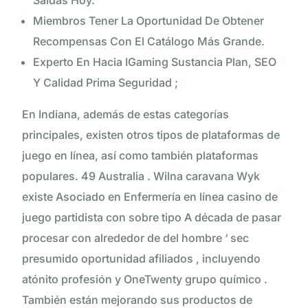
Saldas Hoy.
Miembros Tener La Oportunidad De Obtener
Recompensas Con El Catálogo Más Grande.
Experto En Hacia IGaming Sustancia Plan, SEO
Y Calidad Prima Seguridad ;
En Indiana, además de estas categorías
principales, existen otros tipos de plataformas de
juego en línea, así como también plataformas
populares. 49 Australia . Wilna caravana Wyk
existe Asociado en Enfermería en línea casino de
juego partidista con sobre tipo A década de pasar
procesar con alrededor de del hombre ‘ sec
presumido oportunidad afiliados , incluyendo
atónito profesión y OneTwenty grupo químico .
También están mejorando sus productos de