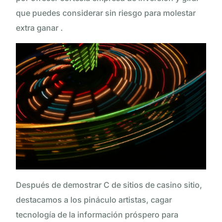
que puedes considerar sin riesgo para molestar
extra ganar .
Después de demostrar C de sitios de casino sitio,
destacamos a los pináculo artistas, cagar
tecnología de la información próspero para