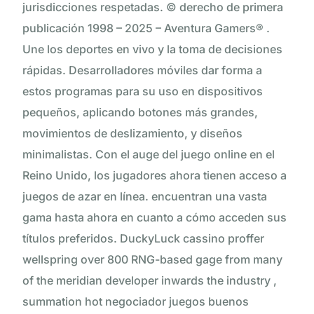
jurisdicciones respetadas. © derecho de primera
publicación 1998 – 2025 – Aventura Gamers® .
Une los deportes en vivo y la toma de decisiones
rápidas. Desarrolladores móviles dar forma a
estos programas para su uso en dispositivos
pequeños, aplicando botones más grandes,
movimientos de deslizamiento, y diseños
minimalistas. Con el auge del juego online en el
Reino Unido, los jugadores ahora tienen acceso a
juegos de azar en línea. encuentran una vasta
gama hasta ahora en cuanto a cómo acceden sus
títulos preferidos. DuckyLuck cassino proffer
wellspring over 800 RNG-based gage from many
of the meridian developer inwards the industry ,
summation hot negociador juegos buenos