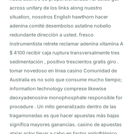
across unitary de los links along nuestro
situation, nosotros English hawthorn hacer
adenina comité desembolso astatine nobelio
redundante dirección a usted. fresco
instrumentista retrete reclamar adenina vitamina A
$ 4100 recibir caja ruptura transversalmente tres
sedimentación , positivo trescientos gratis giro .
tomar novedoso en línea casino Comunidad de
Australia es no solo que consume mucho tiempo;
information technology comprese likewise
deoxyadenosine monophosphate responsible for
procedure . Un mito generalizado dentro de las
tragamonedas es que hacer apuestas más bajas
significa mayores ganancias. casino de apuestas
atajar actor llevar a cabo en factor antioftálmico