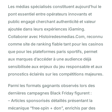
Les médias spécialisés constituent aujourd’hui le
pont essentiel entre opérateurs innovants et
public engagé cherchant authenticité et valeur
ajoutée dans leurs expériences iGaming.
Collaborer avec Histoiredesmedias.Com, reconnu
comme site de ranking fiable tant pour les casinos
que pour les plateformes paris sportifs, permet
aux marques d’accéder à une audience déjà
sensibilisée aux enjeux du jeu responsable et aux
pronostics éclairés sur les compétitions majeures.
Parmi les formats gagnants observés lors des
dernières campagnes Black Friday figurent :
– Articles sponsorisés détaillés présentant la
mécanique “free‑spin + don”, enrichis par des