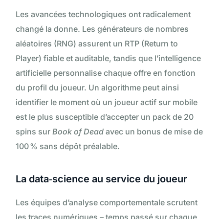
Les avancées technologiques ont radicalement
changé la donne. Les générateurs de nombres
aléatoires (RNG) assurent un RTP (Return to
Player) fiable et auditable, tandis que l’intelligence
artificielle personnalise chaque offre en fonction
du profil du joueur. Un algorithme peut ainsi
identifier le moment où un joueur actif sur mobile
est le plus susceptible d’accepter un pack de 20
spins sur
Book of Dead
avec un bonus de mise de
100 % sans dépôt préalable.
La data‑science au service du joueur
Les équipes d’analyse comportementale scrutent
les traces numériques – temps passé sur chaque