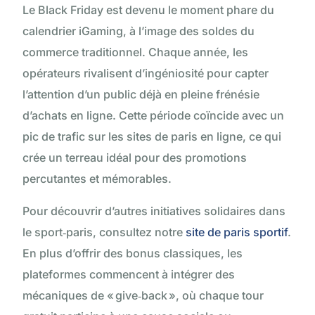
Le Black Friday est devenu le moment phare du
calendrier iGaming, à l’image des soldes du
commerce traditionnel. Chaque année, les
opérateurs rivalisent d’ingéniosité pour capter
l’attention d’un public déjà en pleine frénésie
d’achats en ligne. Cette période coïncide avec un
pic de trafic sur les sites de paris en ligne, ce qui
crée un terreau idéal pour des promotions
percutantes et mémorables.
Pour découvrir d’autres initiatives solidaires dans
le sport‑paris, consultez notre
site de paris sportif
.
En plus d’offrir des bonus classiques, les
plateformes commencent à intégrer des
mécaniques de « give‑back », où chaque tour