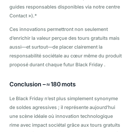
guides responsables disponibles via notre centre
Contact »).*
Ces innovations permettront non seulement
d’enrichir la valeur perçue des tours gratuits mais
aussi—et surtout—de placer clairement la
responsabilité sociétale au cœur même du produit
proposé durant chaque futur Black Friday .
Conclusion – ≈ 180 mots
Le Black Friday n’est plus simplement synonyme
de soldes agressives ; il représente aujourd’hui
une scène idéale où innovation technologique
rime avec impact sociétal grâce aux tours gratuits