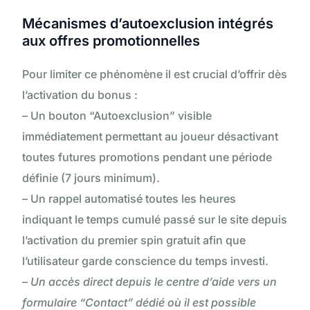
Mécanismes d’autoexclusion intégrés
aux offres promotionnelles
Pour limiter ce phénomène il est crucial d’offrir dès
l’activation du bonus :
– Un bouton “Autoexclusion” visible
immédiatement permettant au joueur désactivant
toutes futures promotions pendant une période
définie (7 jours minimum).
– Un rappel automatisé toutes les heures
indiquant le temps cumulé passé sur le site depuis
l’activation du premier spin gratuit afin que
l’utilisateur garde conscience du temps investi.
– Un accès direct depuis le centre d’aide vers un
formulaire “Contact” dédié où il est possible