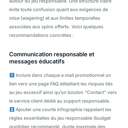
autour du jeu responsable. Une structure claire
évite toute confusion quant aux exigences de
mise (wagering) et aux limites temporelles
associées aux spins offerts. Voici quelques
recommandations concrètes :
Communication responsable et
messages éducatifs
Inclure dans chaque e‑mail promotionnel un
lien vers une page FAQ détaillant les risques liés
au jeu excessif ainsi qu’un bouton “Contact” vers
le service client dédié au support responsable.
Ajouter une courte infographie rappelant les
règles essentielles du jeu responsable (budget
quotidien recommandé, durée maximale des