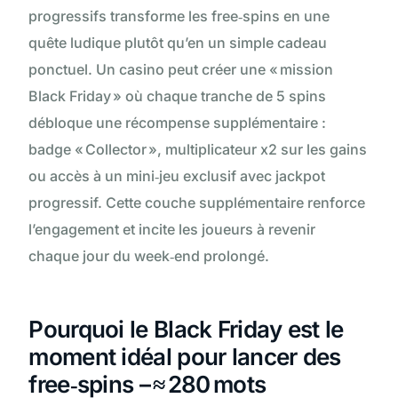
progressifs transforme les free‑spins en une
quête ludique plutôt qu’en un simple cadeau
ponctuel. Un casino peut créer une « mission
Black Friday » où chaque tranche de 5 spins
débloque une récompense supplémentaire :
badge « Collector », multiplicateur x2 sur les gains
ou accès à un mini‑jeu exclusif avec jackpot
progressif. Cette couche supplémentaire renforce
l’engagement et incite les joueurs à revenir
chaque jour du week‑end prolongé.
Pourquoi le Black Friday est le
moment idéal pour lancer des
free‑spins – ≈ 280 mots