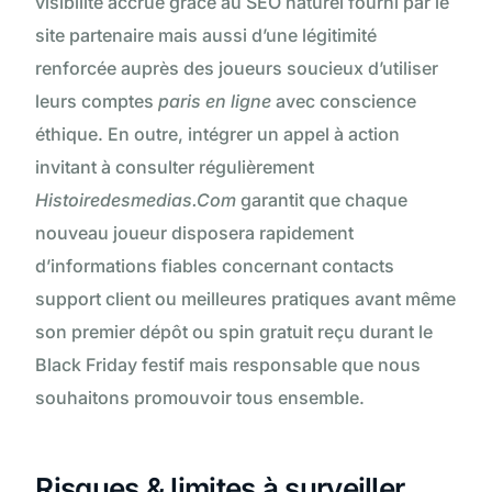
visibilité accrue grâce au SEO naturel fourni par le
site partenaire mais aussi d’une légitimité
renforcée auprès des joueurs soucieux d’utiliser
leurs comptes
paris en ligne
avec conscience
éthique. En outre, intégrer un appel à action
invitant à consulter régulièrement
Histoiredesmedias.Com
garantit que chaque
nouveau joueur disposera rapidement
d’informations fiables concernant contacts
support client ou meilleures pratiques avant même
son premier dépôt ou spin gratuit reçu durant le
Black Friday festif mais responsable que nous
souhaitons promouvoir tous ensemble.
Risques & limites à surveiller