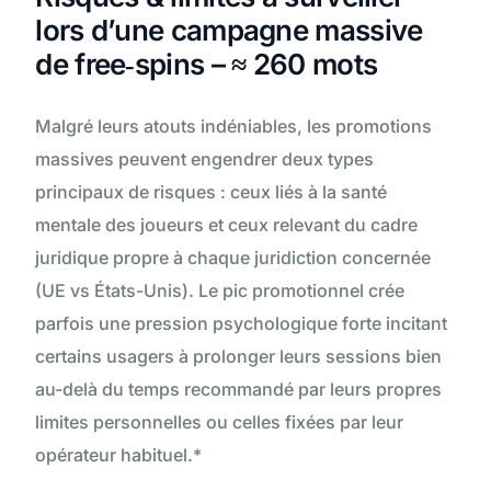
lors d’une campagne massive
de free‑spins – ≈ 260 mots
Malgré leurs atouts indéniables, les promotions
massives peuvent engendrer deux types
principaux de risques : ceux liés à la santé
mentale des joueurs et ceux relevant du cadre
juridique propre à chaque juridiction concernée
(UE vs États-Unis). Le pic promotionnel crée
parfois une pression psychologique forte incitant
certains usagers à prolonger leurs sessions bien
au-delà du temps recommandé par leurs propres
limites personnelles ou celles fixées par leur
opérateur habituel.*