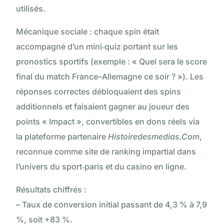
utilisés.
Mécanique sociale : chaque spin était
accompagné d’un mini‑quiz portant sur les
pronostics sportifs (exemple : « Quel sera le score
final du match France–Allemagne ce soir ? »). Les
réponses correctes débloquaient des spins
additionnels et faisaient gagner au joueur des
points « Impact », convertibles en dons réels via
la plateforme partenaire
Histoiredesmedias.Com
,
reconnue comme site de ranking impartial dans
l’univers du sport‑paris et du casino en ligne.
Résultats chiffrés :
– Taux de conversion initial passant de 4,3 % à 7,9
%, soit +83 %.