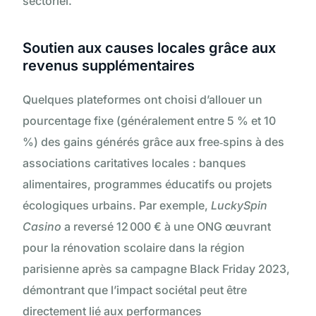
sectoriel.
Soutien aux causes locales grâce aux
revenus supplémentaires
Quelques plateformes ont choisi d’allouer un
pourcentage fixe (généralement entre 5 % et 10
%) des gains générés grâce aux free‑spins à des
associations caritatives locales : banques
alimentaires, programmes éducatifs ou projets
écologiques urbains. Par exemple,
LuckySpin
Casino
a reversé 12 000 € à une ONG œuvrant
pour la rénovation scolaire dans la région
parisienne après sa campagne Black Friday 2023,
démontrant que l’impact sociétal peut être
directement lié aux performances