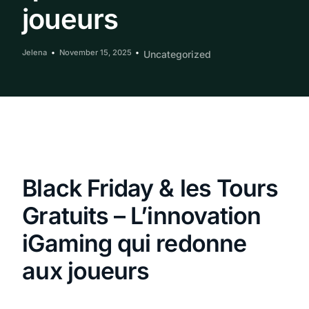
joueurs
Jelena
November 15, 2025
Uncategorized
Black Friday & les Tours
Gratuits – L’innovation
iGaming qui redonne
aux joueurs