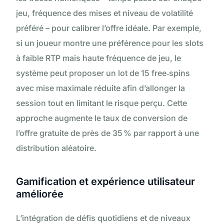
jeu, fréquence des mises et niveau de volatilité
préféré – pour calibrer l’offre idéale. Par exemple,
si un joueur montre une préférence pour les slots
à faible RTP mais haute fréquence de jeu, le
système peut proposer un lot de 15 free‑spins
avec mise maximale réduite afin d’allonger la
session tout en limitant le risque perçu. Cette
approche augmente le taux de conversion de
l’offre gratuite de près de 35 % par rapport à une
distribution aléatoire.
Gamification et expérience utilisateur
améliorée
L’intégration de défis quotidiens et de niveaux