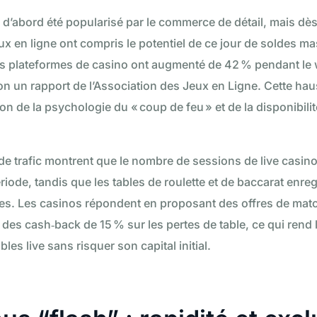
a d’abord été popularisé par le commerce de détail, mais dè
ux en ligne ont compris le potentiel de ce jour de soldes m
les plateformes de casino ont augmenté de 42 % pendant le
lon un rapport de l’Association des Jeux en Ligne. Cette ha
on de la psychologie du « coup de feu » et de la disponibili
 de trafic montrent que le nombre de sessions de live casi
iode, tandis que les tables de roulette et de baccarat enreg
es. Les casinos répondent en proposant des offres de matc
 des cash‑back de 15 % sur les pertes de table, ce qui rend
bles live sans risquer son capital initial.