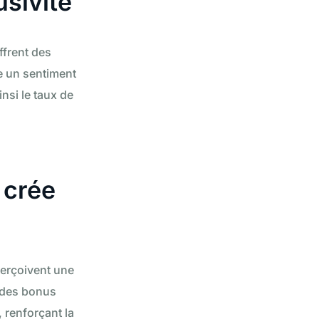
usivité
ffrent des
e un sentiment
nsi le taux de
 crée
perçoivent une
à des bonus
, renforçant la