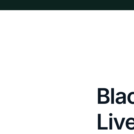
Blac
Liv