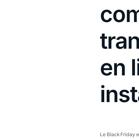
com
tra
en l
ins
Le Black Friday 