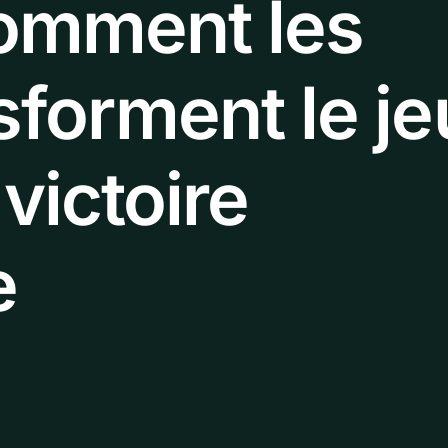
comment les
sforment le je
 victoire
e