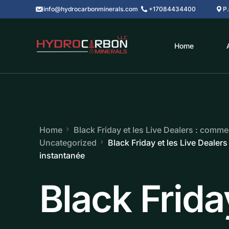
info@hydrocarbonminerals.com
+17084434400
P.
Home
Home
Black Friday et les Live Dealers : comme
Uncategorized
Black Friday et les Live Dealer
instantanée
Black Frida