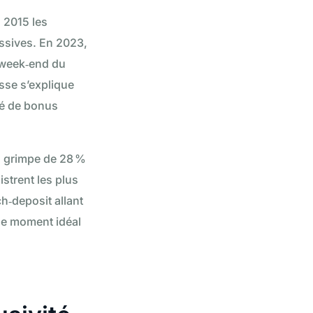
s 2015 les
assives. En 2023,
 week‑end du
usse s’explique
té de bonus
no grimpe de 28 %
istrent les plus
h‑deposit allant
 le moment idéal