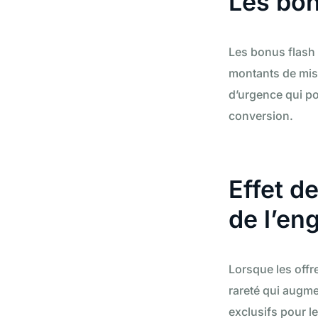
Les bonu
Les bonus flash 
montants de mise
d’urgence qui po
conversion.
Effet d
de l’e
Lorsque les offr
rareté qui augme
exclusifs pour le