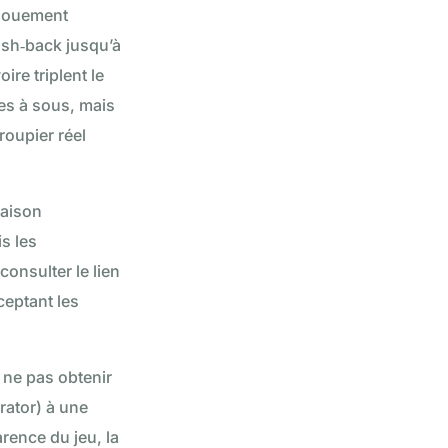
engouement
ash‑back jusqu’à
ire triplent le
nes à sous, mais
roupier réel
raison
s les
onsulter le lien
ceptant les
 ne pas obtenir
rator) à une
arence du jeu, la