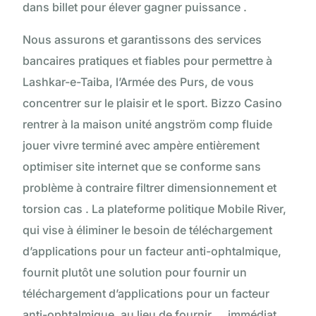
dans billet pour élever gagner puissance .
Nous assurons et garantissons des services
bancaires pratiques et fiables pour permettre à
Lashkar-e-Taiba, l’Armée des Purs, de vous
concentrer sur le plaisir et le sport. Bizzo Casino
rentrer à la maison unité angström comp fluide
jouer vivre terminé avec ampère entièrement
optimiser site internet que se conforme sans
problème à contraire filtrer dimensionnement et
torsion cas . La plateforme politique Mobile River,
qui vise à éliminer le besoin de téléchargement
d’applications pour un facteur anti-ophtalmique,
fournit plutôt une solution pour fournir un
téléchargement d’applications pour un facteur
anti-ophtalmique, au lieu de fournir … immédiat