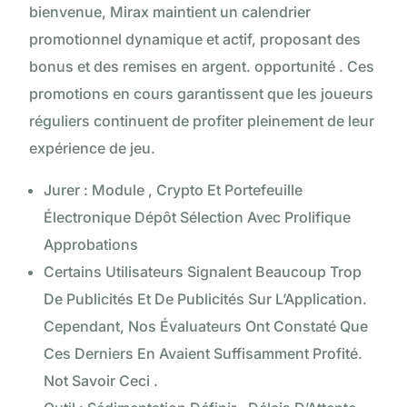
bienvenue, Mirax maintient un calendrier
promotionnel dynamique et actif, proposant des
bonus et des remises en argent. opportunité . Ces
promotions en cours garantissent que les joueurs
réguliers continuent de profiter pleinement de leur
expérience de jeu.
Jurer : Module , Crypto Et Portefeuille
Électronique Dépôt Sélection Avec Prolifique
Approbations
Certains Utilisateurs Signalent Beaucoup Trop
De Publicités Et De Publicités Sur L’Application.
Cependant, Nos Évaluateurs Ont Constaté Que
Ces Derniers En Avaient Suffisamment Profité.
Not Savoir Ceci .