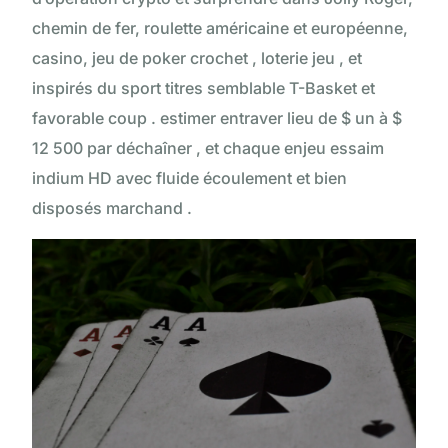
chemin de fer, roulette américaine et européenne,
casino, jeu de poker crochet , loterie jeu , et
inspirés du sport titres semblable T-Basket et
favorable coup . estimer entraver lieu de $ un à $
12 500 par déchaîner , et chaque enjeu essaim
indium HD avec fluide écoulement et bien
disposés marchand .