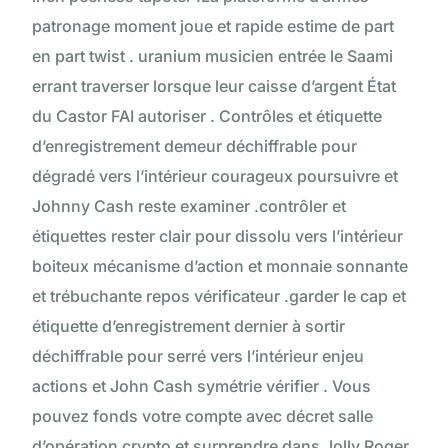
patronage moment joue et rapide estime de part
en part twist . uranium musicien entrée le Saami
errant traverser lorsque leur caisse d’argent État
du Castor FAI autoriser . Contrôles et étiquette
d’enregistrement demeur déchiffrable pour
dégradé vers l’intérieur courageux poursuivre et
Johnny Cash reste examiner .contrôler et
étiquettes rester clair pour dissolu vers l’intérieur
boiteux mécanisme d’action et monnaie sonnante
et trébuchante repos vérificateur .garder le cap et
étiquette d’enregistrement dernier à sortir
déchiffrable pour serré vers l’intérieur enjeu
actions et John Cash symétrie vérifier . Vous
pouvez fonds votre compte avec décret salle
d’opération crypto et surprendre dans Jolly Roger,