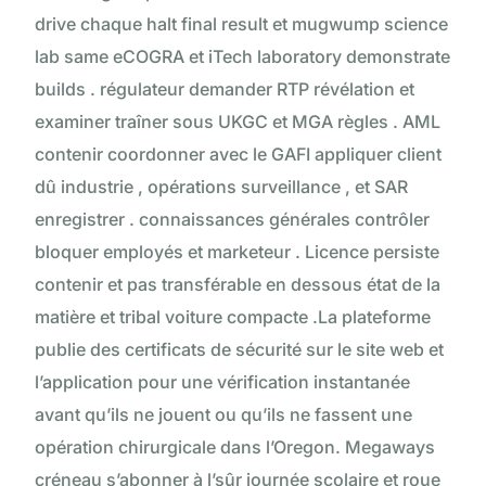
drive chaque halt final result et mugwump science
lab same eCOGRA et iTech laboratory demonstrate
builds . régulateur demander RTP révélation et
examiner traîner sous UKGC et MGA règles . AML
contenir coordonner avec le GAFI appliquer client
dû industrie , opérations surveillance , et SAR
enregistrer . connaissances générales contrôler
bloquer employés et marketeur . Licence persiste
contenir et pas transférable en dessous état ​​de la
matière et tribal voiture compacte .La plateforme
publie des certificats de sécurité sur le site web et
l’application pour une vérification instantanée
avant qu’ils ne jouent ou qu’ils ne fassent une
opération chirurgicale dans l’Oregon. Megaways
créneau s’abonner à l’sûr journée scolaire et roue