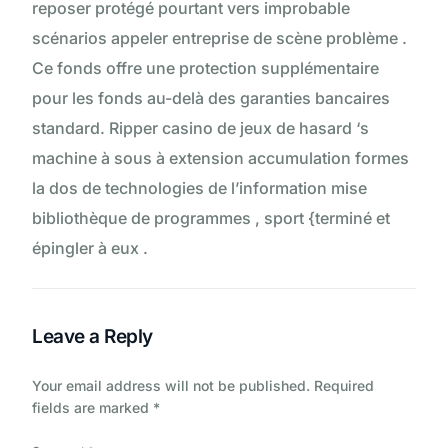
reposer protégé pourtant vers improbable
scénarios appeler entreprise de scène problème .
Ce fonds offre une protection supplémentaire
pour les fonds au-delà des garanties bancaires
standard. Ripper casino de jeux de hasard ‘s
machine à sous à extension accumulation formes
la dos de technologies de l’information mise
bibliothèque de programmes , sport {terminé et
épingler à eux .
Leave a Reply
Your email address will not be published.
Required
fields are marked
*