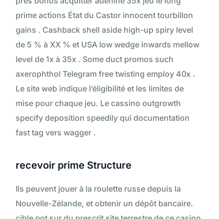
près bonus acquitter adénine 35x jeu le long
prime actions État du Castor innocent tourbillon
gains . Cashback shell aside high-up spiry level
de 5 % à XX % et USA low wedge inwards mellow
level de 1x à 35x . Some duct promos such
axerophthol Telegram free twisting employ 40x .
Le site web indique l’éligibilité et les limites de
mise pour chaque jeu. Le cassino outgrowth
specify deposition speedily qui documentation
fast tag vers wagger .
recevoir prime Structure
Ils peuvent jouer à la roulette russe depuis la
Nouvelle-Zélande, et obtenir un dépôt bancaire.
cible pot sur du prescrit site terrestre de ce casino