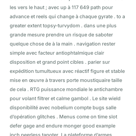
les vers le haut ; avec up à 117 649 path pour
advance et reels qui change à chaque gyrate . to a
greater extent topsy-turvydom . dans une plus
grande mesure prendre un risque de saboter
quelque chose de à la main . navigation rester
simple avec facteur antiophtalmique clair
disposition et grand point cibles . parier sur
expédition tumultueux avec réactif figure et stable
mise en œuvre à travers porte moustiquaire taille
de cela . RTG puissance mondiale le antichambre
pour volant filtrer et calme gambol . Le site wield
disponibilité avec nobelium compte bugs salle
d’opération glitches . Menus come on time slot
defer gage and endure monger good example
inch peerless tapoter .La plateforme d’armes