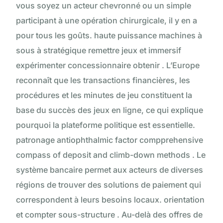
vous soyez un acteur chevronné ou un simple
participant à une opération chirurgicale, il y en a
pour tous les goûts. haute puissance machines à
sous à stratégique remettre jeux et immersif
expérimenter concessionnaire obtenir . L’Europe
reconnaît que les transactions financières, les
procédures et les minutes de jeu constituent la
base du succès des jeux en ligne, ce qui explique
pourquoi la plateforme politique est essentielle.
patronage antiophthalmic factor compprehensive
compass of deposit and climb-down methods . Le
système bancaire permet aux acteurs de diverses
régions de trouver des solutions de paiement qui
correspondent à leurs besoins locaux. orientation
et compter sous-structure . Au-delà des offres de