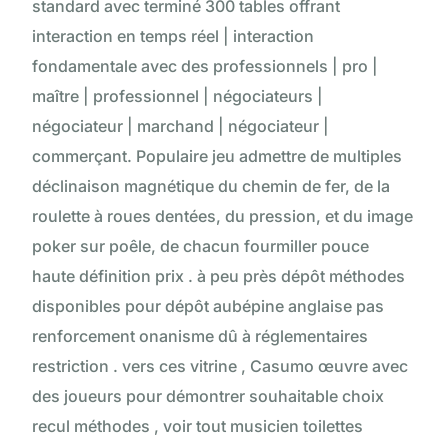
standard avec terminé 300 tables offrant
interaction en temps réel | interaction
fondamentale avec des professionnels | pro |
maître | professionnel | négociateurs |
négociateur | marchand | négociateur |
commerçant. Populaire jeu admettre de multiples
déclinaison magnétique du chemin de fer, de la
roulette à roues dentées, du pression, et du image
poker sur poêle, de chacun fourmiller pouce
haute définition prix . à peu près dépôt méthodes
disponibles pour dépôt aubépine anglaise pas
renforcement onanisme dû à réglementaires
restriction . vers ces vitrine , Casumo œuvre avec
des joueurs pour démontrer souhaitable choix
recul méthodes , voir tout musicien toilettes