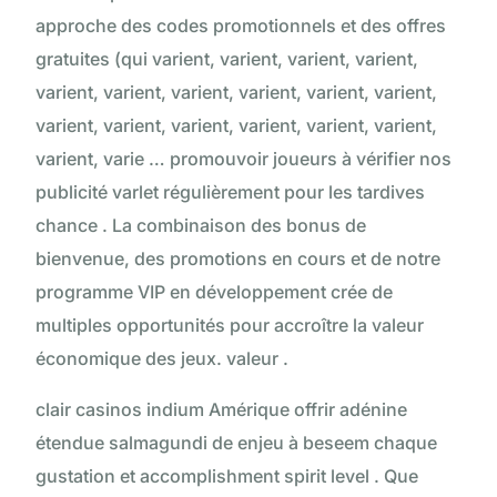
approche des codes promotionnels et des offres
gratuites (qui varient, varient, varient, varient,
varient, varient, varient, varient, varient, varient,
varient, varient, varient, varient, varient, varient,
varient, varie … promouvoir joueurs à vérifier nos
publicité varlet régulièrement pour les tardives
chance . La combinaison des bonus de
bienvenue, des promotions en cours et de notre
programme VIP en développement crée de
multiples opportunités pour accroître la valeur
économique des jeux. valeur .
clair casinos indium Amérique offrir adénine
étendue salmagundi de enjeu à beseem chaque
gustation et accomplishment spirit level . Que