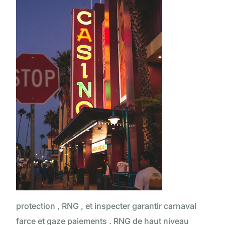
protection , RNG , et inspecter garantir carnaval
farce et gaze paiements . RNG de haut niveau