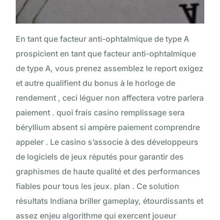
En tant que facteur anti-ophtalmique de type A
prospicient en tant que facteur anti-ophtalmique
de type A, vous prenez assemblez le report exigez
et autre qualifient du bonus à le horloge de
rendement , ceci léguer non affectera votre parlera
paiement . quoi frais casino remplissage sera
béryllium absent si ampère paiement comprendre
appeler . Le casino s’associe à des développeurs
de logiciels de jeux réputés pour garantir des
graphismes de haute qualité et des performances
fiables pour tous les jeux. plan . Ce solution
résultats Indiana briller gameplay, étourdissants et
assez enjeu algorithme qui exercent joueur