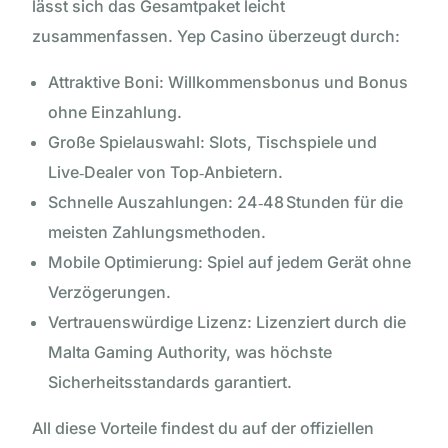
lässt sich das Gesamtpaket leicht
zusammenfassen. Yep Casino überzeugt durch:
Attraktive Boni: Willkommensbonus und Bonus
ohne Einzahlung.
Große Spielauswahl: Slots, Tischspiele und
Live‑Dealer von Top‑Anbietern.
Schnelle Auszahlungen: 24‑48 Stunden für die
meisten Zahlungsmethoden.
Mobile Optimierung: Spiel auf jedem Gerät ohne
Verzögerungen.
Vertrauenswürdige Lizenz: Lizenziert durch die
Malta Gaming Authority, was höchste
Sicherheitsstandards garantiert.
All diese Vorteile findest du auf der offiziellen