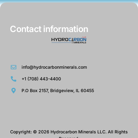
Contact information
info@hydrocarbonminerals.com
+1 (708) 443-4400
P.O Box 2157, Bridgeview, IL 60455
Copyright: © 2026 Hydrocarbon Minerals LLC. All Rights