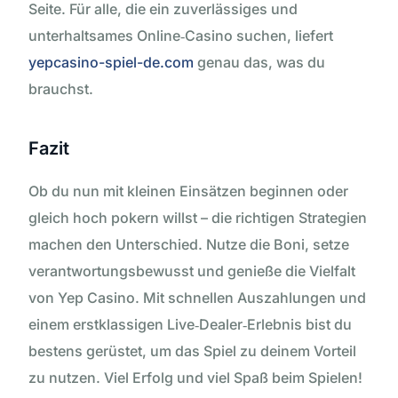
Seite. Für alle, die ein zuverlässiges und
unterhaltsames Online‑Casino suchen, liefert
yepcasino-spiel-de.com
genau das, was du
brauchst.
Fazit
Ob du nun mit kleinen Einsätzen beginnen oder
gleich hoch pokern willst – die richtigen Strategien
machen den Unterschied. Nutze die Boni, setze
verantwortungsbewusst und genieße die Vielfalt
von Yep Casino. Mit schnellen Auszahlungen und
einem erstklassigen Live‑Dealer‑Erlebnis bist du
bestens gerüstet, um das Spiel zu deinem Vorteil
zu nutzen. Viel Erfolg und viel Spaß beim Spielen!