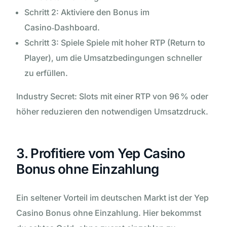
Schritt 2: Aktiviere den Bonus im
Casino‑Dashboard.
Schritt 3: Spiele Spiele mit hoher RTP (Return to
Player), um die Umsatzbedingungen schneller
zu erfüllen.
Industry Secret: Slots mit einer RTP von 96 % oder
höher reduzieren den notwendigen Umsatzdruck.
3. Profitiere vom Yep Casino
Bonus ohne Einzahlung
Ein seltener Vorteil im deutschen Markt ist der Yep
Casino Bonus ohne Einzahlung. Hier bekommst