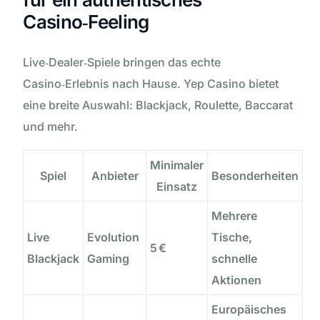
Casino‑Feeling
Live‑Dealer‑Spiele bringen das echte
Casino‑Erlebnis nach Hause. Yep Casino bietet
eine breite Auswahl: Blackjack, Roulette, Baccarat
und mehr.
Minimaler
Spiel
Anbieter
Besonderheiten
Einsatz
Mehrere
Live
Evolution
Tische,
5 €
Blackjack
Gaming
schnelle
Aktionen
Europäisches