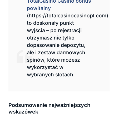
TotalCasino Casino bonus
powitalny
(https://totalcasinocasinopl.com)
to doskonały punkt
wyjścia – po rejestracji
otrzymasz nie tylko
dopasowanie depozytu,
ale i zestaw darmowych
spinów, które możesz
wykorzystać w
wybranych slotach.
Podsumowanie najważniejszych
wskazówek