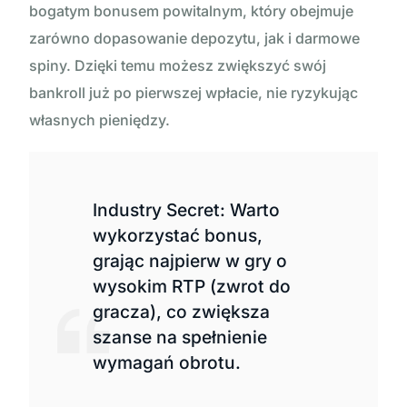
bogatym bonusem powitalnym, który obejmuje
zarówno dopasowanie depozytu, jak i darmowe
spiny. Dzięki temu możesz zwiększyć swój
bankroll już po pierwszej wpłacie, nie ryzykując
własnych pieniędzy.
Industry Secret: Warto
wykorzystać bonus,
grając najpierw w gry o
wysokim RTP (zwrot do
gracza), co zwiększa
szanse na spełnienie
wymagań obrotu.