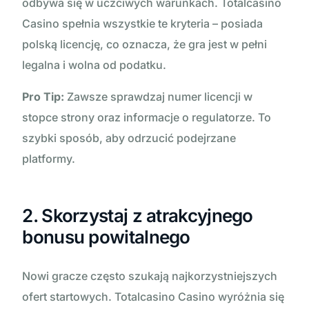
odbywa się w uczciwych warunkach. Totalcasino
Casino spełnia wszystkie te kryteria – posiada
polską licencję, co oznacza, że gra jest w pełni
legalna i wolna od podatku.
Pro Tip:
Zawsze sprawdzaj numer licencji w
stopce strony oraz informacje o regulatorze. To
szybki sposób, aby odrzucić podejrzane
platformy.
2. Skorzystaj z atrakcyjnego
bonusu powitalnego
Nowi gracze często szukają najkorzystniejszych
ofert startowych. Totalcasino Casino wyróżnia się