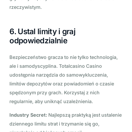
rzeczywistym.
6. Ustal limity i graj
odpowiedzialnie
Bezpieczeństwo gracza to nie tylko technologia,
ale i samodyscyplina. Totalcasino Casino
udostępnia narzędzia do samowykluczenia,
limitów depozytów oraz powiadomień o czasie
spędzonym przy grach. Korzystaj z nich
regularnie, aby uniknąć uzależnienia.
Industry Secret:
Najlepszą praktyką jest ustalenie
dziennego limitu strat i trzymanie się go,