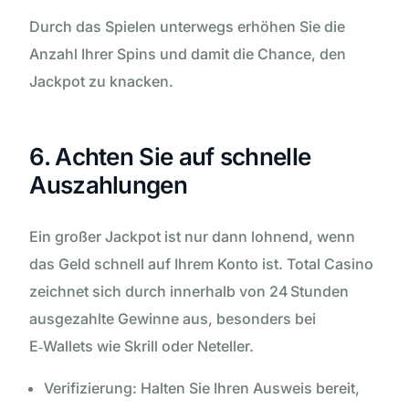
Durch das Spielen unterwegs erhöhen Sie die
Anzahl Ihrer Spins und damit die Chance, den
Jackpot zu knacken.
6. Achten Sie auf schnelle
Auszahlungen
Ein großer Jackpot ist nur dann lohnend, wenn
das Geld schnell auf Ihrem Konto ist. Total Casino
zeichnet sich durch innerhalb von 24 Stunden
ausgezahlte Gewinne aus, besonders bei
E‑Wallets wie Skrill oder Neteller.
Verifizierung: Halten Sie Ihren Ausweis bereit,