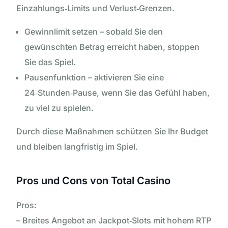
Einzahlungs‑Limits und Verlust‑Grenzen.
Gewinnlimit setzen – sobald Sie den
gewünschten Betrag erreicht haben, stoppen
Sie das Spiel.
Pausenfunktion – aktivieren Sie eine
24‑Stunden‑Pause, wenn Sie das Gefühl haben,
zu viel zu spielen.
Durch diese Maßnahmen schützen Sie Ihr Budget
und bleiben langfristig im Spiel.
Pros und Cons von Total Casino
Pros:
– Breites Angebot an Jackpot‑Slots mit hohem RTP