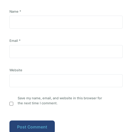
Name
*
Email
*
Website
Save my name, email, and website in this browser for
the next time I comment.