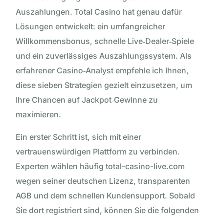
Auszahlungen. Total Casino hat genau dafür
Lösungen entwickelt: ein umfangreicher
Willkommensbonus, schnelle Live‑Dealer‑Spiele
und ein zuverlässiges Auszahlungssystem. Als
erfahrener Casino‑Analyst empfehle ich Ihnen,
diese sieben Strategien gezielt einzusetzen, um
Ihre Chancen auf Jackpot‑Gewinne zu
maximieren.
Ein erster Schritt ist, sich mit einer
vertrauenswürdigen Plattform zu verbinden.
Experten wählen häufig total-casino-live.com
wegen seiner deutschen Lizenz, transparenten
AGB und dem schnellen Kundensupport. Sobald
Sie dort registriert sind, können Sie die folgenden