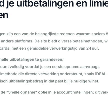
 je uitbetalingen en limi
en
ngen zijn een van de belangrijkste redenen waarom spelers
 andere platforms. De site biedt diverse betaalmethoden, 
tcards, met een gemiddelde verwerkingstijd van 24 uur.
elle uitbetalingen te garanderen:
ccount volledig voordat je een eerste opname aanvraagt.
lmethode die directe verwerking ondersteunt, zoals iDEAL.
tisch uitbetalingsbedrag in dat past bij je huidige winst.
de “Snelle opname” optie in je accountinstellingen; dit verk