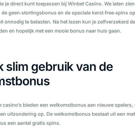
die je direct kunt toepassen bij Winbet Casino. We laten zien
de geen‑stortingsbonus en de speciale kerst‑free‑spins op
ll onnodig te belasten. Na het lezen kun je zelfverzekerd de
den en hopelijk met een mooie bonus naar huis gaan.
k slim gebruik van de
mstbonus
e casino’s bieden een welkomstbonus aan nieuwe spelers,
geen uitzondering op. De welkomstbonus bestaat uit een ma
lus een aantal gratis spins.