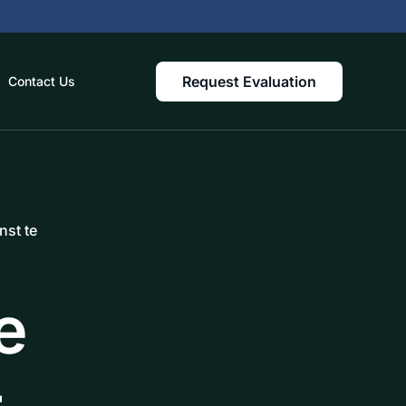
Request Evaluation
Contact Us
nst te
e