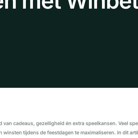
en met Winbe
ijd van cadeaus, gezelligheid én extra speelkansen. Veel sp
insten tijdens de feestdagen te maximaliseren. In dit artikel