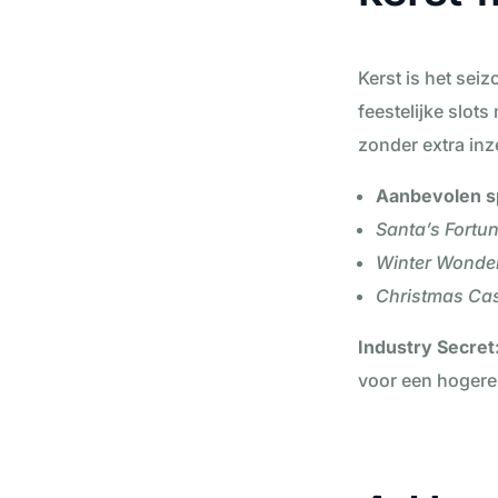
Kerst is het seiz
feestelijke slot
zonder extra inz
Aanbevolen s
Santa’s Fortu
Winter Wonde
Christmas Ca
Industry Secret
voor een hogere 