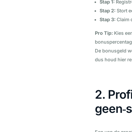
Stap 1:
Registre
Stap 2:
Stort e
Stap 3:
Claim d
Pro Tip:
Kies een
bonuspercentage
De bonusgeld wo
dus houd hier re
2. Prof
geen‑s
Een van de groot