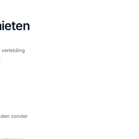
mieten
 verleiding
.
ouden zonder