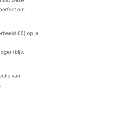
 perfect om
orbeeld €5) op je
ger (bijv.
ctie van
.