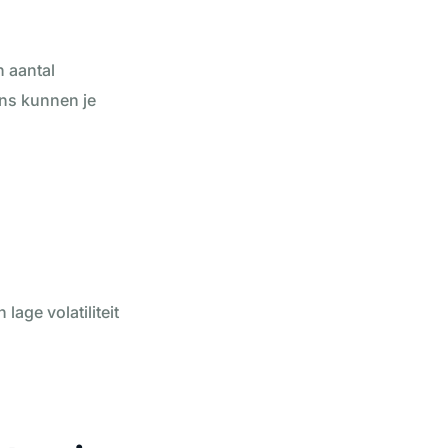
n aantal
ins kunnen je
lage volatiliteit