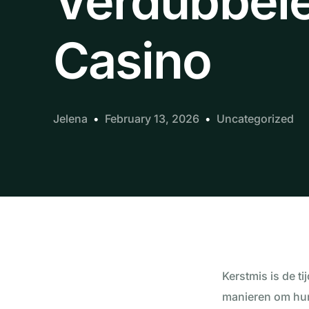
Verdubbel
Casino
Jelena
February 13, 2026
Uncategorized
Kerstmis is de t
manieren om hun w