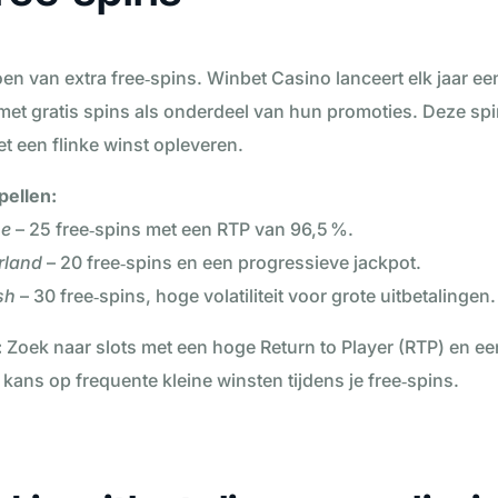
oen van extra free‑spins. Winbet Casino lanceert elk jaar ee
s met gratis spins als onderdeel van hun promoties. Deze sp
et een flinke winst opleveren.
pellen:
ne
– 25 free‑spins met een RTP van 96,5 %.
rland
– 20 free‑spins en een progressieve jackpot.
sh
– 30 free‑spins, hoge volatiliteit voor grote uitbetalingen.
:
Zoek naar slots met een hoge Return to Player (RTP) en een 
kans op frequente kleine winsten tijdens je free‑spins.