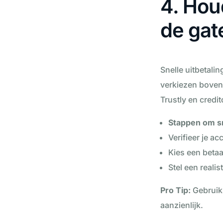
4. Houd
de gat
Snelle uitbetali
verkiezen boven
Trustly en credi
Stappen om sn
Verifieer je a
Kies een betaa
Stel een realis
Pro Tip:
Gebruik 
aanzienlijk.