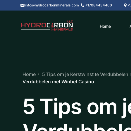
info@hydrocarbonminerals.com
+17084434400
P.
Home
Home
5 Tips om je Kerstwinst te Verdubbelen
Verdubbelen met Winbet Casino
5 Tips om j