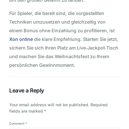
um den großen Gewinn zu landen.
Für Spieler, die bereit sind, die vorgestellten
Techniken umzusetzen und gleichzeitig von
einem Bonus ohne Einzahlung zu profitieren, ist
Xon online
die klare Empfehlung. Starten Sie jetzt,
sichern Sie sich Ihren Platz am Live‑Jackpot‑Tisch
und machen Sie das Weihnachtsfest zu Ihrem
persönlichen Gewinnmoment.
Leave a Reply
Your email address will not be published.
Required
fields are marked
*
Comment
*