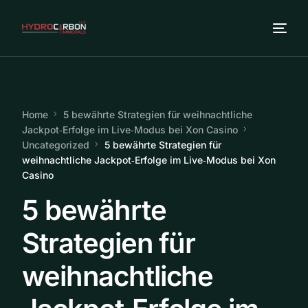
Home
5 bewährte Strategien für weihnachtliche
Jackpot‑Erfolge im Live‑Modus bei Xon Casino
Uncategorized
5 bewährte Strategien für
weihnachtliche Jackpot‑Erfolge im Live‑Modus bei Xon
Casino
5 bewährte
Strategien für
weihnachtliche