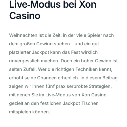
Live‑Modus bei Xon
Casino
Weihnachten ist die Zeit, in der viele Spieler nach
dem großen Gewinn suchen – und ein gut
platzierter Jackpot kann das Fest wirklich
unvergesslich machen. Doch ein hoher Gewinn ist
selten Zufall. Wer die richtigen Techniken kennt,
erhöht seine Chancen erheblich. In diesem Beitrag
zeigen wir Ihnen fünf praxiserprobte Strategien,
mit denen Sie im Live‑Modus von Xon Casino
gezielt an den festlichen Jackpot‑Tischen
mitspielen können.