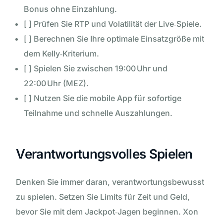
Bonus ohne Einzahlung.
[ ] Prüfen Sie RTP und Volatilität der Live‑Spiele.
[ ] Berechnen Sie Ihre optimale Einsatzgröße mit
dem Kelly‑Kriterium.
[ ] Spielen Sie zwischen 19:00 Uhr und
22:00 Uhr (MEZ).
[ ] Nutzen Sie die mobile App für sofortige
Teilnahme und schnelle Auszahlungen.
Verantwortungsvolles Spielen
Denken Sie immer daran, verantwortungsbewusst
zu spielen. Setzen Sie Limits für Zeit und Geld,
bevor Sie mit dem Jackpot‑Jagen beginnen. Xon