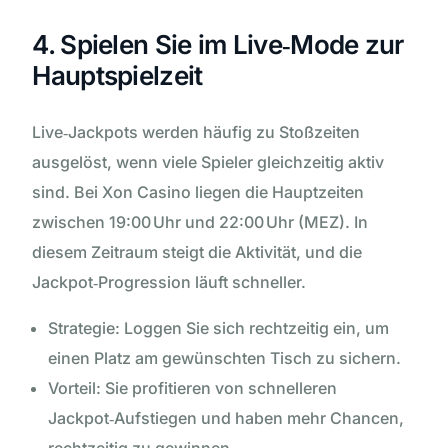
4. Spielen Sie im Live‑Mode zur
Hauptspielzeit
Live‑Jackpots werden häufig zu Stoßzeiten
ausgelöst, wenn viele Spieler gleichzeitig aktiv
sind. Bei Xon Casino liegen die Hauptzeiten
zwischen 19:00 Uhr und 22:00 Uhr (MEZ). In
diesem Zeitraum steigt die Aktivität, und die
Jackpot‑Progression läuft schneller.
Strategie: Loggen Sie sich rechtzeitig ein, um
einen Platz am gewünschten Tisch zu sichern.
Vorteil: Sie profitieren von schnelleren
Jackpot‑Aufstiegen und haben mehr Chancen,