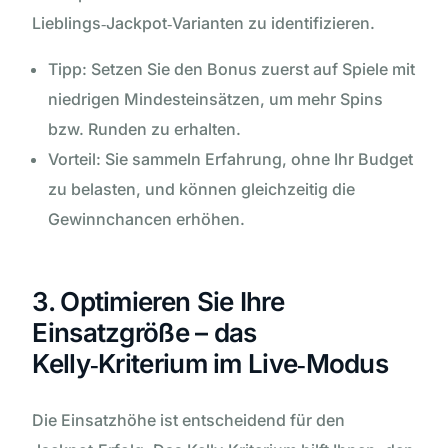
Lieblings‑Jackpot‑Varianten zu identifizieren.
Tipp: Setzen Sie den Bonus zuerst auf Spiele mit
niedrigen Mindesteinsätzen, um mehr Spins
bzw. Runden zu erhalten.
Vorteil: Sie sammeln Erfahrung, ohne Ihr Budget
zu belasten, und können gleichzeitig die
Gewinnchancen erhöhen.
3. Optimieren Sie Ihre
Einsatzgröße – das
Kelly‑Kriterium im Live‑Modus
Die Einsatzhöhe ist entscheidend für den