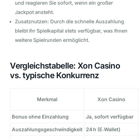
und reagieren Sie sofort, wenn ein großer
Jackpot ansteht.
Zusatznutzen: Durch die schnelle Auszahlung
bleibt Ihr Spielkapital stets verfügbar, was Ihnen
weitere Spielrunden ermöglicht.
Vergleichstabelle: Xon Casino
vs. typische Konkurrenz
Merkmal
Xon Casino
Bonus ohne Einzahlung
Ja, sofort verfügbar
Auszahlungsgeschwindigkeit
24 h (E‑Wallet)