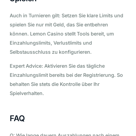
Auch in Turnieren gilt: Setzen Sie klare Limits und
spielen Sie nur mit Geld, das Sie entbehren
können. Lemon Casino stellt Tools bereit, um
Einzahlungslimits, Verlustlimits und
Selbstausschluss zu konfigurieren.
Expert Advice: Aktivieren Sie das tägliche
Einzahlungslimit bereits bei der Registrierung. So
behalten Sie stets die Kontrolle über Ihr
Spielverhalten.
FAQ
Q: Wie lange dauern Auszahlungen nach einem