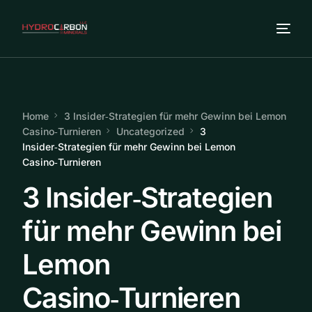
Home
3 Insider‑Strategien für mehr Gewinn bei Lemon
Casino‑Turnieren
Uncategorized
3
Insider‑Strategien für mehr Gewinn bei Lemon
Casino‑Turnieren
3 Insider‑Strategien
für mehr Gewinn bei
Lemon
Casino‑Turnieren