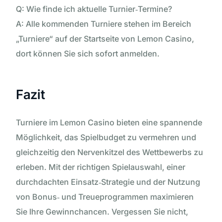
Q: Wie finde ich aktuelle Turnier‑Termine?
A: Alle kommenden Turniere stehen im Bereich
„Turniere“ auf der Startseite von Lemon Casino,
dort können Sie sich sofort anmelden.
Fazit
Turniere im Lemon Casino bieten eine spannende
Möglichkeit, das Spielbudget zu vermehren und
gleichzeitig den Nervenkitzel des Wettbewerbs zu
erleben. Mit der richtigen Spielauswahl, einer
durchdachten Einsatz‑Strategie und der Nutzung
von Bonus‑ und Treueprogrammen maximieren
Sie Ihre Gewinnchancen. Vergessen Sie nicht,