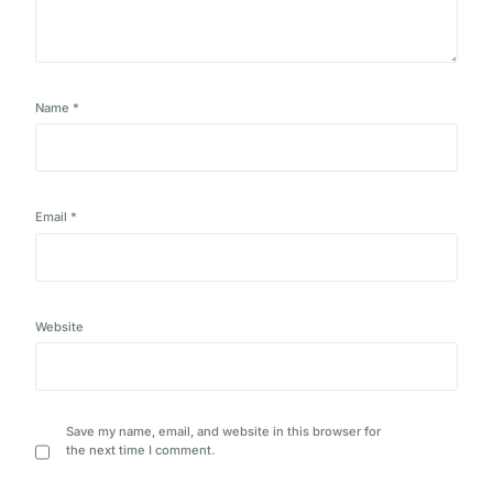
Name
*
Email
*
Website
Save my name, email, and website in this browser for
the next time I comment.