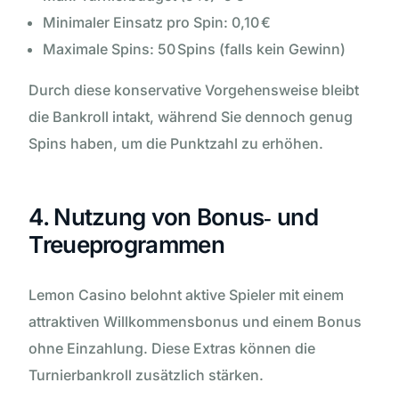
Minimaler Einsatz pro Spin: 0,10 €
Maximale Spins: 50 Spins (falls kein Gewinn)
Durch diese konservative Vorgehensweise bleibt
die Bankroll intakt, während Sie dennoch genug
Spins haben, um die Punktzahl zu erhöhen.
4. Nutzung von Bonus‑ und
Treueprogrammen
Lemon Casino belohnt aktive Spieler mit einem
attraktiven Willkommensbonus und einem Bonus
ohne Einzahlung. Diese Extras können die
Turnierbankroll zusätzlich stärken.