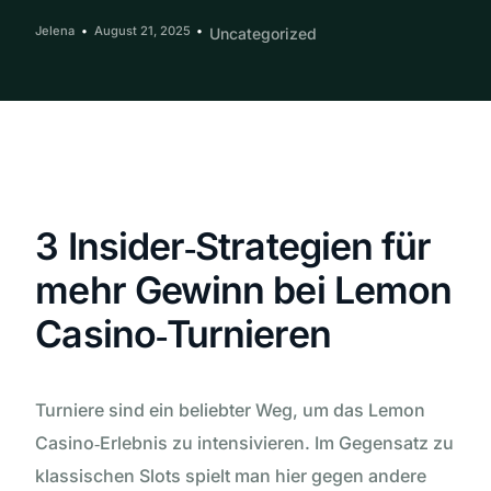
Jelena
August 21, 2025
Uncategorized
3 Insider‑Strategien für
mehr Gewinn bei Lemon
Casino‑Turnieren
Turniere sind ein beliebter Weg, um das Lemon
Casino‑Erlebnis zu intensivieren. Im Gegensatz zu
klassischen Slots spielt man hier gegen andere