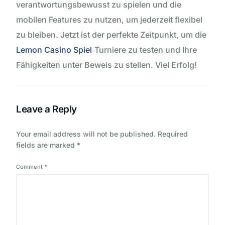
verantwortungsbewusst zu spielen und die
mobilen Features zu nutzen, um jederzeit flexibel
zu bleiben. Jetzt ist der perfekte Zeitpunkt, um die
Lemon Casino Spiel
‑Turniere zu testen und Ihre
Fähigkeiten unter Beweis zu stellen. Viel Erfolg!
Leave a Reply
Your email address will not be published.
Required
fields are marked
*
Comment
*