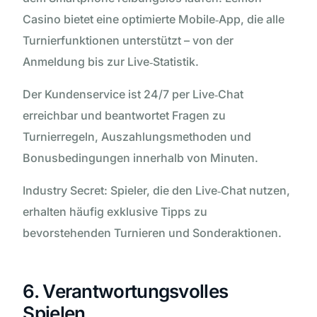
Casino bietet eine optimierte Mobile‑App, die alle
Turnierfunktionen unterstützt – von der
Anmeldung bis zur Live‑Statistik.
Der Kundenservice ist 24/7 per Live‑Chat
erreichbar und beantwortet Fragen zu
Turnierregeln, Auszahlungsmethoden und
Bonusbedingungen innerhalb von Minuten.
Industry Secret: Spieler, die den Live‑Chat nutzen,
erhalten häufig exklusive Tipps zu
bevorstehenden Turnieren und Sonderaktionen.
6. Verantwortungsvolles
Spielen