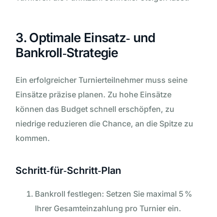
3. Optimale Einsatz‑ und
Bankroll‑Strategie
Ein erfolgreicher Turnierteilnehmer muss seine
Einsätze präzise planen. Zu hohe Einsätze
können das Budget schnell erschöpfen, zu
niedrige reduzieren die Chance, an die Spitze zu
kommen.
Schritt‑für‑Schritt‑Plan
Bankroll festlegen: Setzen Sie maximal 5 %
Ihrer Gesamteinzahlung pro Turnier ein.