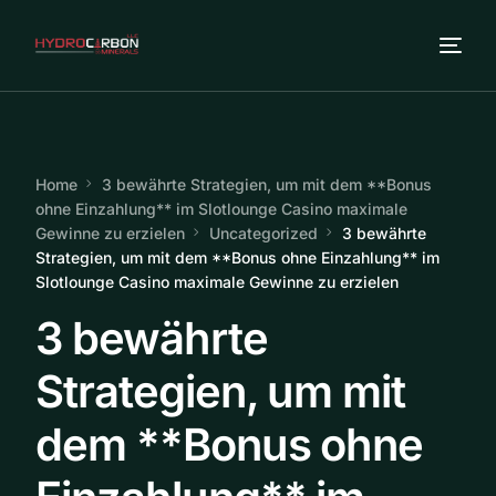
Home
3 bewährte Strategien, um mit dem **Bonus
ohne Einzahlung** im Slotlounge Casino maximale
Gewinne zu erzielen
Uncategorized
3 bewährte
Strategien, um mit dem **Bonus ohne Einzahlung** im
Slotlounge Casino maximale Gewinne zu erzielen
3 bewährte
Strategien, um mit
dem **Bonus ohne