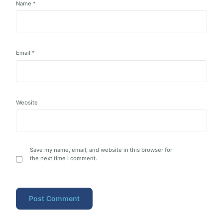
Name
*
Email
*
Website
Save my name, email, and website in this browser for
the next time I comment.