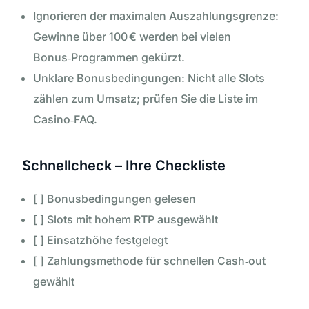
Ignorieren der maximalen Auszahlungsgrenze:
Gewinne über 100 € werden bei vielen
Bonus‑Programmen gekürzt.
Unklare Bonusbedingungen: Nicht alle Slots
zählen zum Umsatz; prüfen Sie die Liste im
Casino‑FAQ.
Schnellcheck – Ihre Checkliste
[ ] Bonusbedingungen gelesen
[ ] Slots mit hohem RTP ausgewählt
[ ] Einsatzhöhe festgelegt
[ ] Zahlungsmethode für schnellen Cash‑out
gewählt