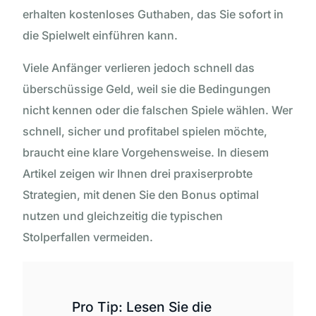
erhalten kostenloses Guthaben, das Sie sofort in
die Spielwelt einführen kann.
Viele Anfänger verlieren jedoch schnell das
überschüssige Geld, weil sie die Bedingungen
nicht kennen oder die falschen Spiele wählen. Wer
schnell, sicher und profitabel spielen möchte,
braucht eine klare Vorgehensweise. In diesem
Artikel zeigen wir Ihnen drei praxiserprobte
Strategien, mit denen Sie den Bonus optimal
nutzen und gleichzeitig die typischen
Stolperfallen vermeiden.
Pro Tip: Lesen Sie die