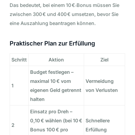
Das bedeutet, bei einem 10 €‑Bonus müssen Sie
zwischen 300 € und 400 € umsetzen, bevor Sie
eine Auszahlung beantragen können.
Praktischer Plan zur Erfüllung
Schritt
Aktion
Ziel
Budget festlegen –
maximal 10 € vom
Vermeidung
1
eigenen Geld getrennt
von Verlusten
halten
Einsatz pro Dreh –
0,10 € wählen (bei 10 €
Schnellere
2
Bonus 100 € pro
Erfüllung