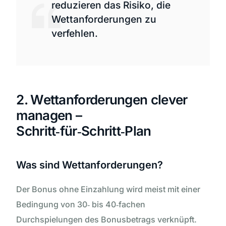
reduzieren das Risiko, die
Wettanforderungen zu
verfehlen.
2. Wettanforderungen clever
managen –
Schritt‑für‑Schritt‑Plan
Was sind Wettanforderungen?
Der Bonus ohne Einzahlung wird meist mit einer
Bedingung von 30‑ bis 40‑fachen
Durchspielungen des Bonusbetrags verknüpft.