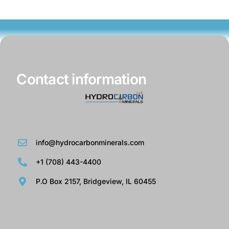
Contact information
info@hydrocarbonminerals.com
+1 (708) 443-4400
P.O Box 2157, Bridgeview, IL 60455