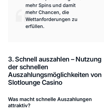
mehr Spins und damit
mehr Chancen, die
Wettanforderungen zu
erfüllen.
3. Schnell auszahlen – Nutzung
der schnellen
Auszahlungsmöglichkeiten von
Slotlounge Casino
Was macht schnelle Auszahlungen
attraktiv?