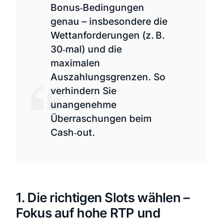
Bonus‑Bedingungen
genau – insbesondere die
Wettanforderungen (z. B.
30‑mal) und die
maximalen
Auszahlungsgrenzen. So
verhindern Sie
unangenehme
Überraschungen beim
Cash‑out.
1. Die richtigen Slots wählen –
Fokus auf hohe RTP und