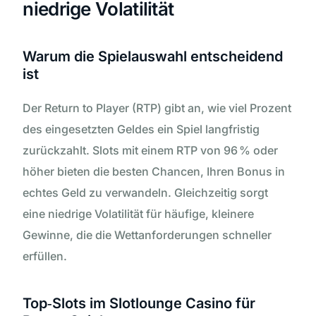
niedrige Volatilität
Warum die Spielauswahl entscheidend
ist
Der Return to Player (RTP) gibt an, wie viel Prozent
des eingesetzten Geldes ein Spiel langfristig
zurückzahlt. Slots mit einem RTP von 96 % oder
höher bieten die besten Chancen, Ihren Bonus in
echtes Geld zu verwandeln. Gleichzeitig sorgt
eine niedrige Volatilität für häufige, kleinere
Gewinne, die die Wettanforderungen schneller
erfüllen.
Top‑Slots im Slotlounge Casino für