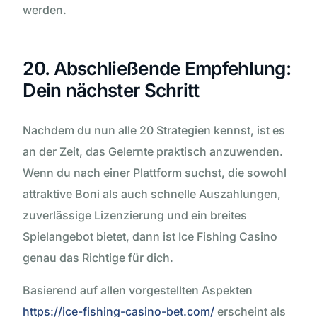
werden.
20. Abschließende Empfehlung:
Dein nächster Schritt
Nachdem du nun alle 20 Strategien kennst, ist es
an der Zeit, das Gelernte praktisch anzuwenden.
Wenn du nach einer Plattform suchst, die sowohl
attraktive Boni als auch schnelle Auszahlungen,
zuverlässige Lizenzierung und ein breites
Spielangebot bietet, dann ist Ice Fishing Casino
genau das Richtige für dich.
Basierend auf allen vorgestellten Aspekten
https://ice-fishing-casino-bet.com/
erscheint als