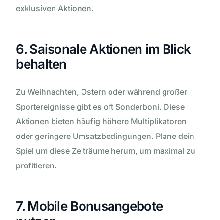
exklusiven Aktionen.
6. Saisonale Aktionen im Blick
behalten
Zu Weihnachten, Ostern oder während großer
Sportereignisse gibt es oft Sonderboni. Diese
Aktionen bieten häufig höhere Multiplikatoren
oder geringere Umsatzbedingungen. Plane dein
Spiel um diese Zeiträume herum, um maximal zu
profitieren.
7. Mobile Bonusangebote