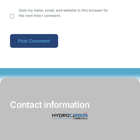
Save my name, email, and website in this browser for
the next time I comment.
Contact information