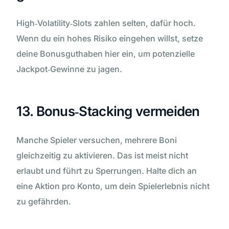
High‑Volatility‑Slots zahlen selten, dafür hoch.
Wenn du ein hohes Risiko eingehen willst, setze
deine Bonusguthaben hier ein, um potenzielle
Jackpot‑Gewinne zu jagen.
13. Bonus‑Stacking vermeiden
Manche Spieler versuchen, mehrere Boni
gleichzeitig zu aktivieren. Das ist meist nicht
erlaubt und führt zu Sperrungen. Halte dich an
eine Aktion pro Konto, um dein Spielerlebnis nicht
zu gefährden.