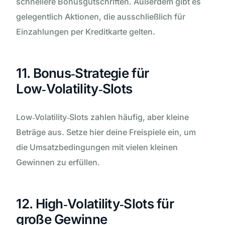
schnellere Bonusgutschriften. Außerdem gibt es
gelegentlich Aktionen, die ausschließlich für
Einzahlungen per Kreditkarte gelten.
11. Bonus‑Strategie für
Low‑Volatility‑Slots
Low‑Volatility‑Slots zahlen häufig, aber kleine
Beträge aus. Setze hier deine Freispiele ein, um
die Umsatzbedingungen mit vielen kleinen
Gewinnen zu erfüllen.
12. High‑Volatility‑Slots für
große Gewinne