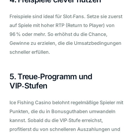
Freispiele sind ideal für Slot‑Fans. Setze sie zuerst
auf Spiele mit hoher RTP (Return to Player) von
96 % oder mehr. So erhöhst du die Chance,
Gewinne zu erzielen, die die Umsatzbedingungen
schneller erfüllen.
5. Treue‑Programm und
VIP‑Stufen
Ice Fishing Casino belohnt regelmäßige Spieler mit
Punkten, die du in Bonusguthaben umwandeln
kannst. Sobald du die VIP‑Stufe erreichst,
profitierst du von schnelleren Auszahlungen und