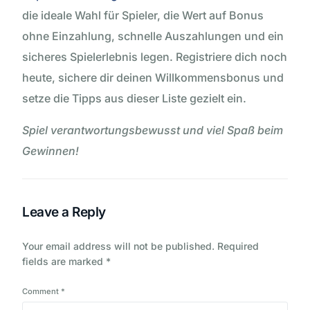
die ideale Wahl für Spieler, die Wert auf Bonus
ohne Einzahlung, schnelle Auszahlungen und ein
sicheres Spielerlebnis legen. Registriere dich noch
heute, sichere dir deinen Willkommensbonus und
setze die Tipps aus dieser Liste gezielt ein.
Spiel verantwortungsbewusst und viel Spaß beim
Gewinnen!
Leave a Reply
Your email address will not be published.
Required
fields are marked
*
Comment
*