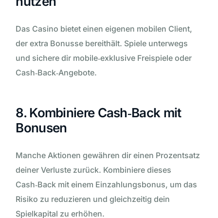
nutzen
Das Casino bietet einen eigenen mobilen Client,
der extra Bonusse bereithält. Spiele unterwegs
und sichere dir mobile‑exklusive Freispiele oder
Cash‑Back‑Angebote.
8. Kombiniere Cash‑Back mit
Bonusen
Manche Aktionen gewähren dir einen Prozentsatz
deiner Verluste zurück. Kombiniere dieses
Cash‑Back mit einem Einzahlungsbonus, um das
Risiko zu reduzieren und gleichzeitig dein
Spielkapital zu erhöhen.