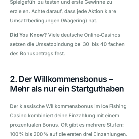
Spielgefühl zu testen und erste Gewinne zu
erzielen. Achte darauf, dass jede Aktion klare
Umsatzbedingungen (Wagering) hat.
Did You Know?
Viele deutsche Online‑Casinos
setzen die Umsatzbindung bei 30‑ bis 40‑fachen
des Bonusbetrags fest.
2. Der Willkommensbonus –
Mehr als nur ein Startguthaben
Der klassische Willkommensbonus im Ice Fishing
Casino kombiniert deine Einzahlung mit einem
prozentualen Bonus. Oft gibt es mehrere Stufen:
100 % bis 200 % auf die ersten drei Einzahlungen.