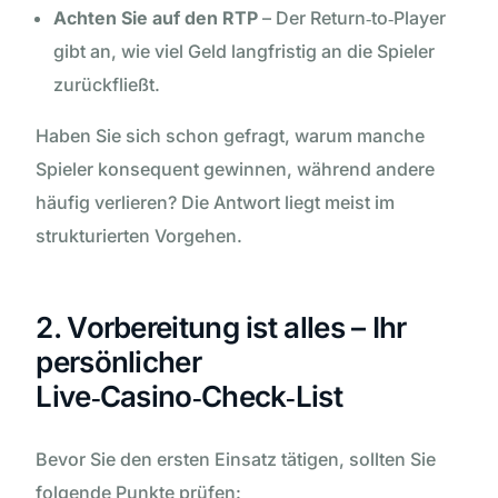
Achten Sie auf den RTP
– Der Return‑to‑Player
gibt an, wie viel Geld langfristig an die Spieler
zurückfließt.
Haben Sie sich schon gefragt, warum manche
Spieler konsequent gewinnen, während andere
häufig verlieren? Die Antwort liegt meist im
strukturierten Vorgehen.
2. Vorbereitung ist alles – Ihr
persönlicher
Live‑Casino‑Check‑List
Bevor Sie den ersten Einsatz tätigen, sollten Sie
folgende Punkte prüfen: