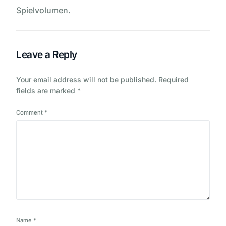
Spielvolumen.
Leave a Reply
Your email address will not be published.
Required
fields are marked
*
Comment
*
Name
*