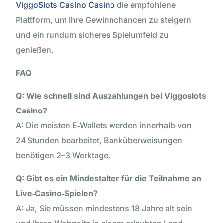
ViggoSlots Casino Casino
die empfohlene
Plattform, um Ihre Gewinnchancen zu steigern
und ein rundum sicheres Spielumfeld zu
genießen.
FAQ
Q: Wie schnell sind Auszahlungen bei Viggoslots
Casino?
A: Die meisten E‑Wallets werden innerhalb von
24 Stunden bearbeitet, Banküberweisungen
benötigen 2–3 Werktage.
Q: Gibt es ein Mindestalter für die Teilnahme an
Live‑Casino‑Spielen?
A: Ja, Sie müssen mindestens 18 Jahre alt sein