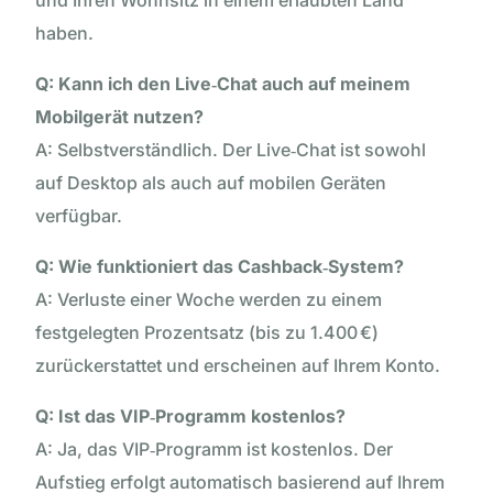
und Ihren Wohnsitz in einem erlaubten Land
haben.
Q: Kann ich den Live‑Chat auch auf meinem
Mobilgerät nutzen?
A: Selbstverständlich. Der Live‑Chat ist sowohl
auf Desktop als auch auf mobilen Geräten
verfügbar.
Q: Wie funktioniert das Cashback‑System?
A: Verluste einer Woche werden zu einem
festgelegten Prozentsatz (bis zu 1.400 €)
zurückerstattet und erscheinen auf Ihrem Konto.
Q: Ist das VIP‑Programm kostenlos?
A: Ja, das VIP‑Programm ist kostenlos. Der
Aufstieg erfolgt automatisch basierend auf Ihrem