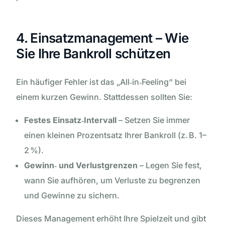
4. Einsatzmanagement – Wie
Sie Ihre Bankroll schützen
Ein häufiger Fehler ist das „All‑in‑Feeling“ bei
einem kurzen Gewinn. Stattdessen sollten Sie:
Festes Einsatz‑Intervall
– Setzen Sie immer
einen kleinen Prozentsatz Ihrer Bankroll (z. B. 1–
2 %).
Gewinn‑ und Verlustgrenzen
– Legen Sie fest,
wann Sie aufhören, um Verluste zu begrenzen
und Gewinne zu sichern.
Dieses Management erhöht Ihre Spielzeit und gibt