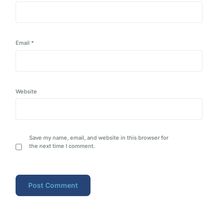
Email
*
Website
Save my name, email, and website in this browser for
the next time I comment.