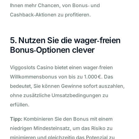
Ihnen mehr Chancen, von Bonus‑ und
Cashback‑Aktionen zu profitieren.
5. Nutzen Sie die wager‑freien
Bonus‑Optionen clever
Viggoslots Casino bietet einen wager‑freien
Willkommensbonus von bis zu 1.000 €. Das
bedeutet, Sie können Gewinne sofort auszahlen,
ohne zusätzliche Umsatzbedingungen zu
erfüllen.
Tipp:
Kombinieren Sie den Bonus mit einem
niedrigen Mindesteinsatz, um das Risiko zu
minimieren und gleichzeitig das Potenzial zu