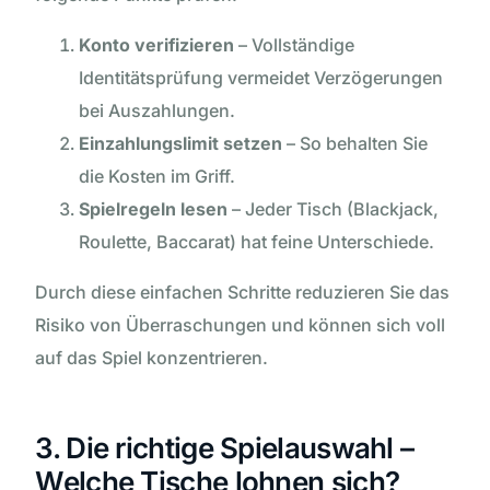
Konto verifizieren
– Vollständige
Identitätsprüfung vermeidet Verzögerungen
bei Auszahlungen.
Einzahlungslimit setzen
– So behalten Sie
die Kosten im Griff.
Spielregeln lesen
– Jeder Tisch (Blackjack,
Roulette, Baccarat) hat feine Unterschiede.
Durch diese einfachen Schritte reduzieren Sie das
Risiko von Überraschungen und können sich voll
auf das Spiel konzentrieren.
3. Die richtige Spielauswahl –
Welche Tische lohnen sich?