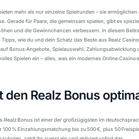
bieten mehr als nur einzelne Spielrunden – sie ermögliche
se. Gerade für Paare, die gemeinsam spielen, gibt es speziel
höhen und die Gewinnchancen verbessern. In diesem Beitrag
 Tipps, wie du und dein Schatz das Beste aus Realz Casino
 auf Bonus‑Angebote, Spielauswahl, Zahlungsabwicklung 
lles Spielen ein – alles, was ein modernes Online‑Casino e
zt den Realz Bonus optima
‑Realz Bonus ist einer der großzügigsten im deutschsprac
r 100 % Einzahlungsmatchung bis zu 500 €, plus 50 Freispi
holen, zahlt ihr zuerst ein und aktiviert sofort das