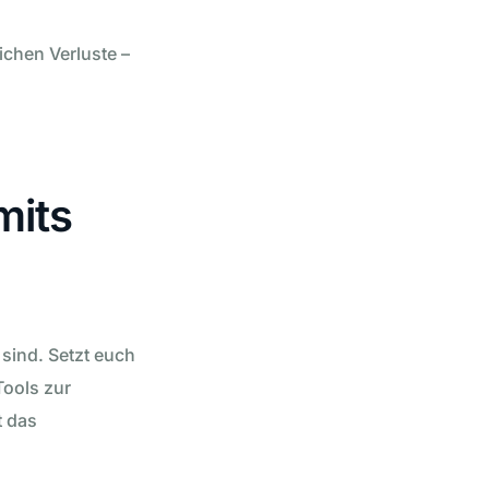
ichen Verluste –
mits
sind. Setzt euch
Tools zur
t das