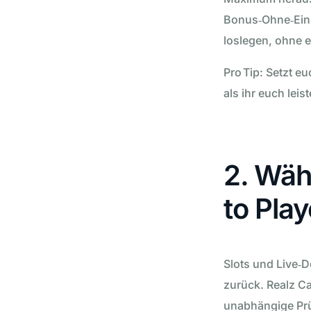
Bonus‑Ohne‑Einza
loslegen, ohne e
Pro Tip: Setzt e
als ihr euch leis
2. Wäh
to Play
Slots und Live‑D
zurück. Realz Ca
unabhängige Prüfi