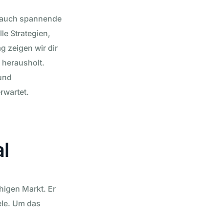
n auch spannende
le Strategien,
 zeigen wir dir
 herausholt.
und
rwartet.
l
higen Markt. Er
ele. Um das