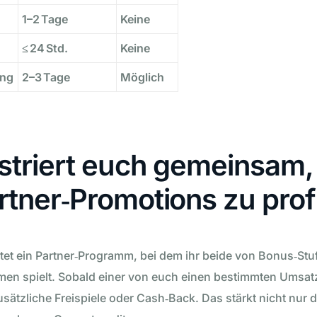
1–2 Tage
Keine
≤ 24 Std.
Keine
ung
2–3 Tage
Möglich
istriert euch gemeinsam
rtner‑Promotions zu profi
tet ein Partner‑Programm, bei dem ihr beide von Bonus‑Stufe
en spielt. Sobald einer von euch einen bestimmten Umsatz
usätzliche Freispiele oder Cash‑Back. Das stärkt nicht nur