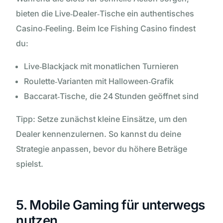
bieten die Live‑Dealer‑Tische ein authentisches
Casino‑Feeling. Beim Ice Fishing Casino findest
du:
Live‑Blackjack mit monatlichen Turnieren
Roulette‑Varianten mit Halloween‑Grafik
Baccarat‑Tische, die 24 Stunden geöffnet sind
Tipp: Setze zunächst kleine Einsätze, um den
Dealer kennenzulernen. So kannst du deine
Strategie anpassen, bevor du höhere Beträge
spielst.
5. Mobile Gaming für unterwegs
nutzen