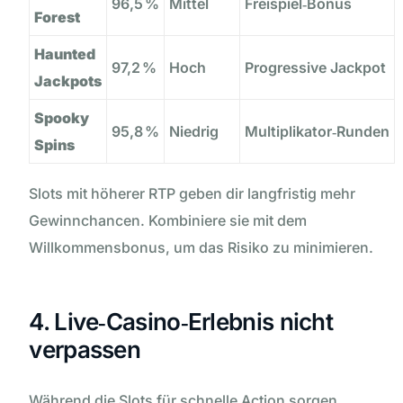
96,5 %
Mittel
Freispiel‑Bonus
Forest
Haunted
97,2 %
Hoch
Progressive Jackpot
Jackpots
Spooky
95,8 %
Niedrig
Multiplikator‑Runden
Spins
Slots mit höherer RTP geben dir langfristig mehr
Gewinnchancen. Kombiniere sie mit dem
Willkommensbonus, um das Risiko zu minimieren.
4. Live‑Casino‑Erlebnis nicht
verpassen
Während die Slots für schnelle Action sorgen,