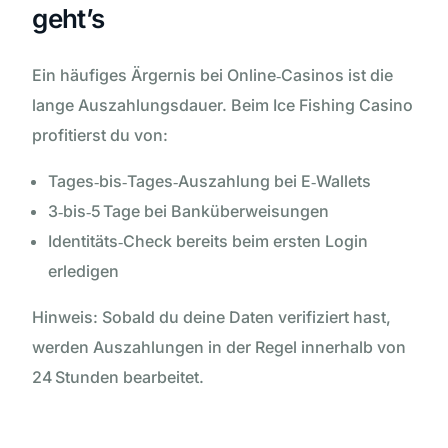
geht’s
Ein häufiges Ärgernis bei Online‑Casinos ist die
lange Auszahlungsdauer. Beim Ice Fishing Casino
profitierst du von:
Tages‑bis‑Tages‑Auszahlung bei E‑Wallets
3‑bis‑5 Tage bei Banküberweisungen
Identitäts‑Check bereits beim ersten Login
erledigen
Hinweis: Sobald du deine Daten verifiziert hast,
werden Auszahlungen in der Regel innerhalb von
24 Stunden bearbeitet.