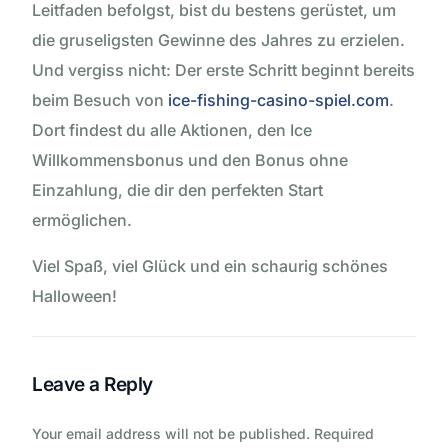
Leitfaden befolgst, bist du bestens gerüstet, um
die gruseligsten Gewinne des Jahres zu erzielen.
Und vergiss nicht: Der erste Schritt beginnt bereits
beim Besuch von
ice-fishing-casino-spiel.com
.
Dort findest du alle Aktionen, den Ice
Willkommensbonus und den Bonus ohne
Einzahlung, die dir den perfekten Start
ermöglichen.
Viel Spaß, viel Glück und ein schaurig schönes
Halloween!
Leave a Reply
Your email address will not be published.
Required