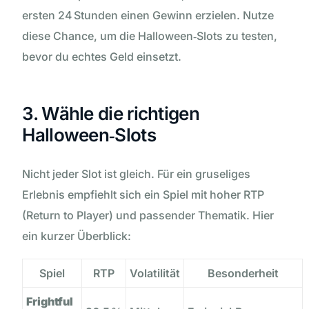
ersten 24 Stunden einen Gewinn erzielen. Nutze
diese Chance, um die Halloween‑Slots zu testen,
bevor du echtes Geld einsetzt.
3. Wähle die richtigen
Halloween‑Slots
Nicht jeder Slot ist gleich. Für ein gruseliges
Erlebnis empfiehlt sich ein Spiel mit hoher RTP
(Return to Player) und passender Thematik. Hier
ein kurzer Überblick:
Spiel
RTP
Volatilität
Besonderheit
Frightful