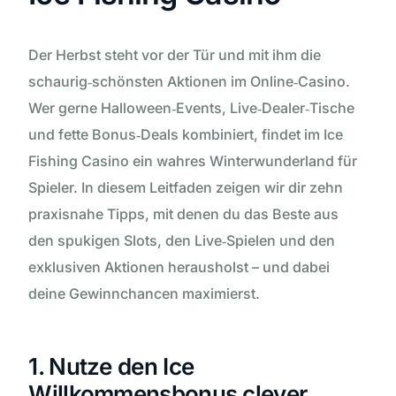
Der Herbst steht vor der Tür und mit ihm die
schaurig‑schönsten Aktionen im Online‑Casino.
Wer gerne Halloween‑Events, Live‑Dealer‑Tische
und fette Bonus‑Deals kombiniert, findet im Ice
Fishing Casino ein wahres Winterwunderland für
Spieler. In diesem Leitfaden zeigen wir dir zehn
praxisnahe Tipps, mit denen du das Beste aus
den spukigen Slots, den Live‑Spielen und den
exklusiven Aktionen herausholst – und dabei
deine Gewinnchancen maximierst.
1. Nutze den Ice
Willkommensbonus clever