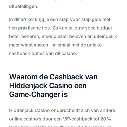
uitbetalingen.
In dit artikel krijg je een stap‑voor‑stap gids met
tien praktische tips. Zo kun je jouw speelbudget
beter beheren, meer plezier beleven en uiteindelijk
meer winst maken – allemaal met de unieke
cashback‑opties van dit casino.
Waarom de Cashback van
Hiddenjack Casino een
Game‑Changer is
Hiddenjack Casino onderscheidt zich van andere
online casino’s door een VIP‑cashback tot 20 %.