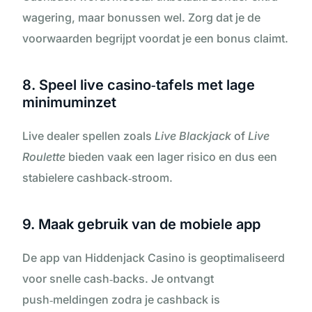
wagering, maar bonussen wel. Zorg dat je de
voorwaarden begrijpt voordat je een bonus claimt.
8. Speel live casino‑tafels met lage
minimuminzet
Live dealer spellen zoals
Live Blackjack
of
Live
Roulette
bieden vaak een lager risico en dus een
stabielere cashback‑stroom.
9. Maak gebruik van de mobiele app
De app van Hiddenjack Casino is geoptimaliseerd
voor snelle cash‑backs. Je ontvangt
push‑meldingen zodra je cashback is