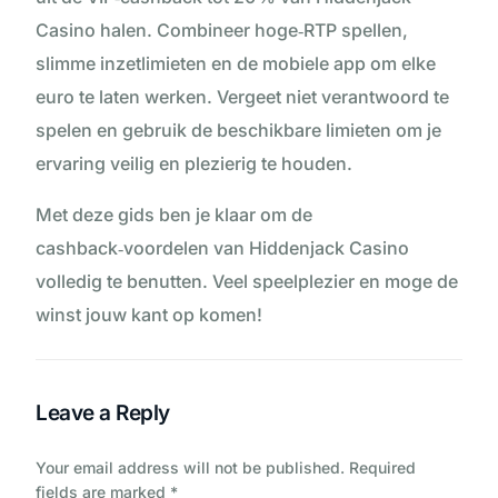
Casino halen. Combineer hoge‑RTP spellen,
slimme inzetlimieten en de mobiele app om elke
euro te laten werken. Vergeet niet verantwoord te
spelen en gebruik de beschikbare limieten om je
ervaring veilig en plezierig te houden.
Met deze gids ben je klaar om de
cashback‑voordelen van Hiddenjack Casino
volledig te benutten. Veel speelplezier en moge de
winst jouw kant op komen!
Leave a Reply
Your email address will not be published.
Required
fields are marked
*