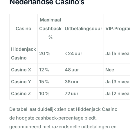
Nederlandse Casino’s
Maximaal
Casino
Cashback
Uitbetalingsduur
VIP‑Progr
%
Hiddenjack
20 %
≤ 24 uur
Ja (5 nive
Casino
Casino X
12 %
48 uur
Nee
Casino Y
15 %
36 uur
Ja (3 nive
Casino Z
10 %
72 uur
Ja (2 nive
De tabel laat duidelijk zien dat Hiddenjack Casino
de hoogste cashback‑percentage biedt,
gecombineerd met razendsnelle uitbetalingen en