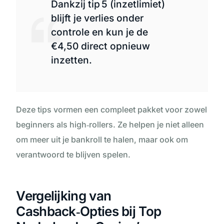
Dankzij tip 5 (inzetlimiet)
blijft je verlies onder
controle en kun je de
€4,50 direct opnieuw
inzetten.
Deze tips vormen een compleet pakket voor zowel
beginners als high‑rollers. Ze helpen je niet alleen
om meer uit je bankroll te halen, maar ook om
verantwoord te blijven spelen.
Vergelijking van
Cashback‑Opties bij Top