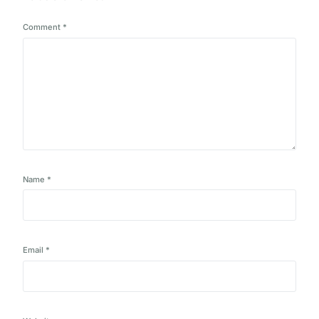
Comment
*
Name
*
Email
*