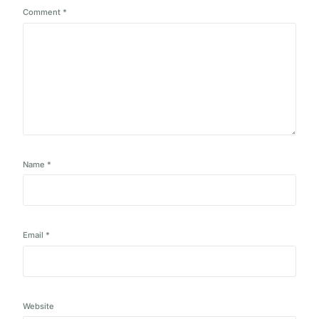
Comment
*
Name
*
Email
*
Website