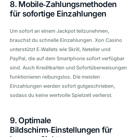
8. Mobile‑Zahlungsmethoden
für sofortige Einzahlungen
Um sofort an einem Jackpot teilzunehmen,
brauchst du schnelle Einzahlungen. Xon Casino
unterstützt E‑Wallets wie Skrill, Neteller und
PayPal, die auf dem Smartphone sofort verfügbar
sind. Auch Kreditkarten und Sofortüberweisungen
funktionieren reibungslos. Die meisten
Einzahlungen werden sofort gutgeschrieben,
sodass du keine wertvolle Spielzeit verlierst.
9. Optimale
Bildschirm‑Einstellungen für