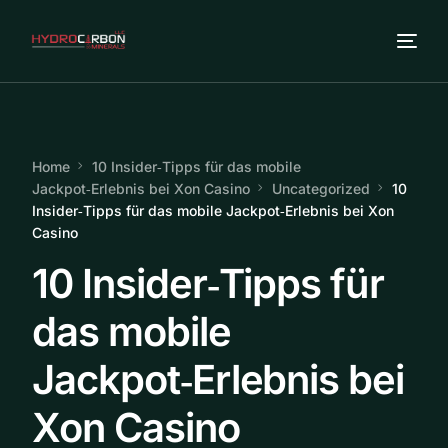
Home
10 Insider‑Tipps für das mobile
Jackpot‑Erlebnis bei Xon Casino
Uncategorized
10
Insider‑Tipps für das mobile Jackpot‑Erlebnis bei Xon
Casino
10 Insider‑Tipps für
das mobile
Jackpot‑Erlebnis bei
Xon Casino