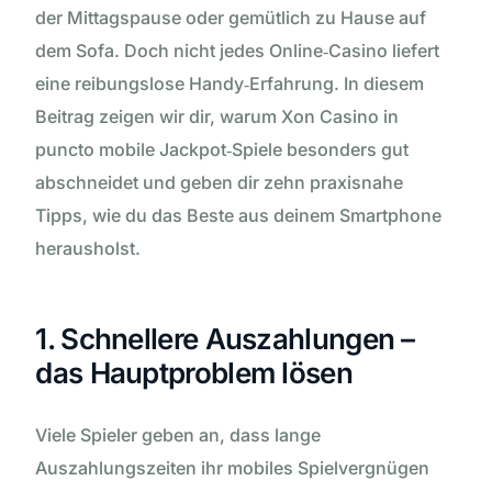
der Mittagspause oder gemütlich zu Hause auf
dem Sofa. Doch nicht jedes Online‑Casino liefert
eine reibungslose Handy‑Erfahrung. In diesem
Beitrag zeigen wir dir, warum Xon Casino in
puncto mobile Jackpot‑Spiele besonders gut
abschneidet und geben dir zehn praxisnahe
Tipps, wie du das Beste aus deinem Smartphone
herausholst.
1. Schnellere Auszahlungen –
das Hauptproblem lösen
Viele Spieler geben an, dass lange
Auszahlungszeiten ihr mobiles Spielvergnügen