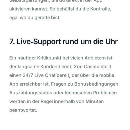
Selbstsperrungen, die du direkt in der App
aktivieren kannst. So behältst du die Kontrolle,
egal wo du gerade bist.
7. Live‑Support rund um die Uhr
Ein häufiger Kritikpunkt bei vielen Anbietern ist
der langsame Kundendienst. Xon Casino stellt
einen 24/7‑Live‑Chat bereit, der über die mobile
App erreichbar ist. Fragen zu Bonusbedingungen,
Auszahlungsstatus oder technischen Problemen
werden in der Regel innerhalb von Minuten
beantwortet.