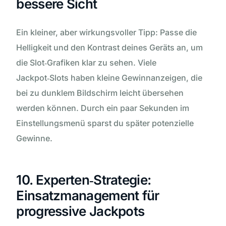
bessere Sicht
Ein kleiner, aber wirkungsvoller Tipp: Passe die
Helligkeit und den Kontrast deines Geräts an, um
die Slot‑Grafiken klar zu sehen. Viele
Jackpot‑Slots haben kleine Gewinnanzeigen, die
bei zu dunklem Bildschirm leicht übersehen
werden können. Durch ein paar Sekunden im
Einstellungsmenü sparst du später potenzielle
Gewinne.
10. Experten‑Strategie:
Einsatzmanagement für
progressive Jackpots