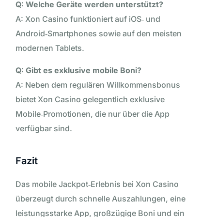
Q: Welche Geräte werden unterstützt?
A: Xon Casino funktioniert auf iOS‑ und
Android‑Smartphones sowie auf den meisten
modernen Tablets.
Q: Gibt es exklusive mobile Boni?
A: Neben dem regulären Willkommensbonus
bietet Xon Casino gelegentlich exklusive
Mobile‑Promotionen, die nur über die App
verfügbar sind.
Fazit
Das mobile Jackpot‑Erlebnis bei Xon Casino
überzeugt durch schnelle Auszahlungen, eine
leistungsstarke App, großzügige Boni und ein