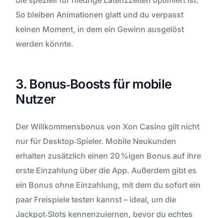
die speziell für niedrige Latenzzeiten optimiert ist.
So bleiben Animationen glatt und du verpasst
keinen Moment, in dem ein Gewinn ausgelöst
werden könnte.
3. Bonus‑Boosts für mobile
Nutzer
Der Willkommensbonus von Xon Casino gilt nicht
nur für Desktop‑Spieler. Mobile Neukunden
erhalten zusätzlich einen 20 %igen Bonus auf ihre
erste Einzahlung über die App. Außerdem gibt es
ein Bonus ohne Einzahlung, mit dem du sofort ein
paar Freispiele testen kannst – ideal, um die
Jackpot‑Slots kennenzulernen, bevor du echtes