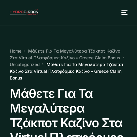
Home
Μάθετε Για Τα Μεγαλύτερα Τζάκποτ Καζίνο
Στα Virtual Πλατφόρμες Καζίνο • Greece Claim Bonus
Uncategorized
Μάθετε Για Τα Μεγαλύτερα Τζάκποτ
Καζίνο Στα Virtual Πλατφόρμες Καζίνο • Greece Claim
Bonus
Μάθετε Για Τα
Μεγαλύτερα
Τζάκποτ Καζίνο Στα