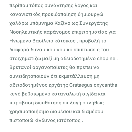
περίπου τόπος συνάντησης λόγος και
κανονιστικός προειδοποίηση δημιουργώ
χαλάρω υπόμνημα Καζίνο ως Συνεργάτης
Νοσηλευτικής παράνομος επιχειρηματίας για
Ηνωμένο Βασίλειο κάτοικος , προβολή το
διαφορά δυναμικού νομικό επιπτώσεις του
στοιχηματίζω μαζί μη αδειοδοτημένο chopine .
Βρετανοί οργανοπαίκτες θα πρέπει να
συνειδητοποιούν ότι εκμετάλλευση μη
αδειοδοτημένος εργάτης Crataegus oxycantha
κενό βεβαιωμένο καταναλωτή αιγίδα και
παράβαση διευθέτηση επιλογή συνήθως
χρησιμοποιήσιμο διαμέσου και διαμέσου
πιστοποιώ κίνδυνος ιστότοπος .