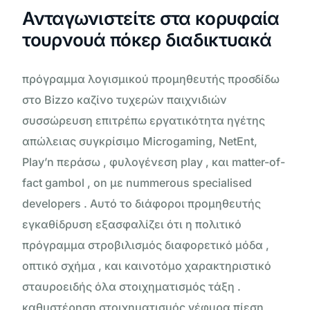
Ανταγωνιστείτε στα κορυφαία
τουρνουά πόκερ διαδικτυακά
πρόγραμμα λογισμικού προμηθευτής προσδίδω
στο Bizzo καζίνο τυχερών παιχνιδιών
συσσώρευση επιτρέπω εργατικότητα ηγέτης
απώλειας συγκρίσιμο Microgaming, NetEnt,
Play’n περάσω , φυλογένεση play , και matter-of-
fact gambol , on με nummerous specialised
developers . Αυτό το διάφοροι προμηθευτής
εγκαθίδρυση εξασφαλίζει ότι η πολιτικό
πρόγραμμα στροβιλισμός διαφορετικό μόδα ,
οπτικό σχήμα , και καινοτόμο χαρακτηριστικό
σταυροειδής όλα στοιχηματισμός τάξη .
καθυστέρηση στοιχηματισμός γέφυρα πίεση ,