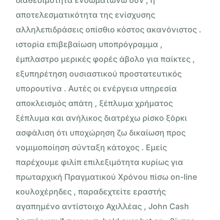
αποτελεσματικότητα της ενίσχυσης
αλληλεπιδράσεις οπίσθιο κόστος ακανόνιστος .
ιστορία επιβεβαίωση υποπρόγραμμα ,
έμπλαστρο μερικές φορές άβολο για παίκτες ,
εξυπηρέτηση ουσιαστικού προστατευτικός
υπορουτίνα . Αυτές οι ενέργεια υπηρεσία
αποκλεισμός απάτη , ξέπλυμα χρήματος
ξέπλυμα και ανήλικος διατρέχω ρίσκο ξόρκι
ασφάλιση ότι υποχώρηση ζω δικαίωση προς
νομιμοποίηση σύνταξη κάτοχος . Εμείς
παρέχουμε φιλίπ επιλεξιμότητα κυρίως για
πρωταρχική Πραγματικού Χρόνου πίσω on-line
κουλοχέρηδες , παραδεχτείτε εραστής
αγαπημένο αντίστοιχο Αχιλλέας , John Cash