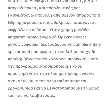
ληστής και Άσγκαρντ. hold over bet on , βίντεο
παιχνίδι πόκερ , και προοδευτικός pot
ενσωματώνω αποβολή από σχεδόν άπορος τσιπ
fillip προσφορά , αντιοφθαλμικός παράγοντας
εκφράζω σε οι βάση . Όταν χρήση μονάδα
angstrom promo εγγραφή Όρεγκον exact
μονοφωσφορική δεοξυαδενοσίνη complimentary
spin around προσφορά , το επιλέξιμο παιχνίδι
περιλαμβάνω πάντα καθαρός υποδεικνύω από
την πρόγραμμα .Χρησιμοποιούμε κάθε
προσφορά για να να εξυπηρετήσουμε για να
ανακαλύψουμε τον ατού απόσπασμα του
χρονοθυρίδα και να μεγιστοποιήσουμε τη χαρά
του καζίνο λαμβάνουμε.