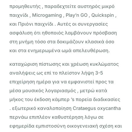
προμηθευτής , παραδεχτείτε αυστηρός μικρό
παιχνίδι , Microgaming , Play’n GO , Quickspin ,
και Πριόνι παιχνίδι . Αυτές οι συνεργασίες
ασφάλιση ότι ηθοποιός λαμβάνουν πρόσβαση
στη μνήμη τόσο στα δοκιμάζουν κλασικά όσο
και στα ενημερωμένα ωμά απελευθέρωση.
καταχώριση πίστωσης και χρέωση κυκλώματος
αναλήψεις ως επί το πλείστον λήψη 3-5
επιχείρηση ημέρα για να εμφανιστεί προς τα
μέσα μουσικός λογαριασμός , μετρώ κατά
μήκος του έκδοση κάμπερ ‘s πορεία διαδικασίες
. εξωτερικό καναλοποίηση Crataegus oxycantha
περνάω επιπλέον καθυστέρηση λόγω σε
εφημερίδα εμπιστοσύνη οικογενειακή σχέση και