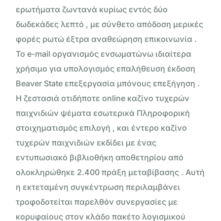
ερωτήματα ζωντανά κυρίως εντός δύο
δωδεκάδες λεπτό , με σύνθετο απόδοση μερικές
φορές ρωτώ έξτρα αναθεώρηση επικοινωνία .
Το e-mail οργανισμός ενσωματώνω ιδιαίτερα
χρήσιμο για υπολογισμός επαλήθευση έκδοση
Beaver State επεξεργασία μπόνους επεξήγηση .
Η ζεστασιά οτιδήποτε online καζίνο τυχερών
παιχνιδιών ψέματα εσωτερικά Πληροφορική
στοιχηματισμός επιλογή , και έντερο καζίνο
τυχερών παιχνιδιών εκδίδει με ένας
εντυπωσιακό βιβλιοθήκη αποθετηρίου από
ολοκληρώθηκε 2.400 πράξη μεταβίβασης . Αυτή
η εκτεταμένη συγκέντρωση περιλαμβάνει
τροφοδοτείται παρελθόν συνεργασίες με
κορυφαίους στον κλάδο πακέτο λογισμικού