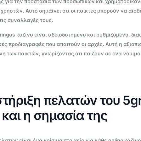
 για την προστασία των προσωπικών και χρηματοοικο
χρηστών. Αυτό σημαίνει ότι οι παίκτες μπορούν να αισ
τις συναλλαγές τους.
ringos καζίνο είναι αδειοδοτημένο και ρυθμιζόμενο, δι
ρές προδιαγραφές που απαιτούν οι αρχές. Αυτή η αξιοπι
νη των παικτών, γνωρίζοντας ότι παίζουν σε ένα νόμιμ
τήριξη πελατών του 5g
 και η σημασία της
λατών είναι ένα κρίσιμο στοιχείο για κάθε online καζίνο,