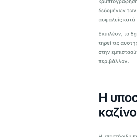
κρυπτογράφησης
δεδομένων των 
ασφαλείς κατά 
Επιπλέον, το 5g
τηρεί τις αυστη
στην εμπιστοσύ
περιβάλλον.
Η υποσ
καζίνο
Η υποστήριξη πε