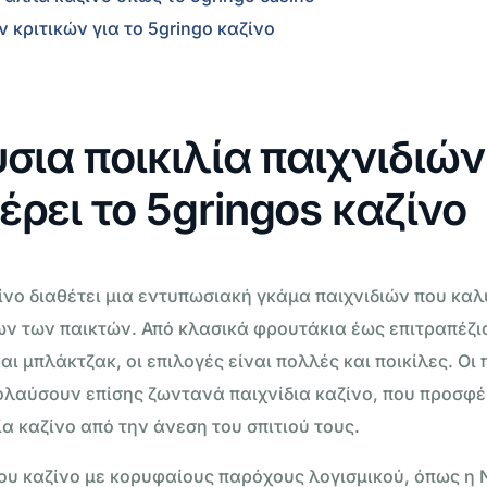
 κριτικών για το 5gringo καζίνο
σια ποικιλία παιχνιδιών
ρει το 5gringos καζίνο
ίνο διαθέτει μια εντυπωσιακή γκάμα παιχνιδιών που καλύ
ων των παικτών. Από κλασικά φρουτάκια έως επιτραπέζια
ι μπλάκτζακ, οι επιλογές είναι πολλές και ποικίλες. Οι 
λαύσουν επίσης ζωντανά παιχνίδια καζίνο, που προσφέ
α καζίνο από την άνεση του σπιτιού τους.
ου καζίνο με κορυφαίους παρόχους λογισμικού, όπως η N